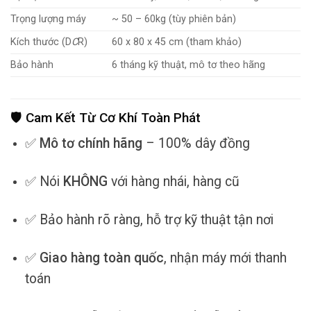
Trọng lượng máy
~ 50 – 60kg (tùy phiên bản)
Kích thước (D
C
R)
60 x 80 x 45 cm (tham khảo)
Bảo hành
6 tháng kỹ thuật, mô tơ theo hãng
🛡 Cam Kết Từ Cơ Khí Toàn Phát
✅
Mô tơ chính hãng
– 100% dây đồng
✅ Nói
KHÔNG
với hàng nhái, hàng cũ
✅ Bảo hành rõ ràng, hỗ trợ kỹ thuật tận nơi
✅
Giao hàng toàn quốc
, nhận máy mới thanh
toán