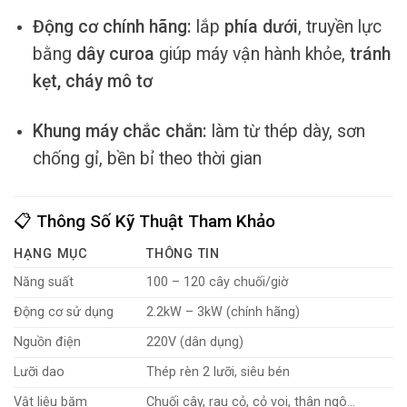
Động cơ chính hãng:
lắp
phía dưới
, truyền lực
bằng
dây curoa
giúp máy vận hành khỏe,
tránh
kẹt, cháy mô tơ
Khung máy chắc chắn:
làm từ thép dày, sơn
chống gỉ, bền bỉ theo thời gian
📋 Thông Số Kỹ Thuật Tham Khảo
HẠNG MỤC
THÔNG TIN
Năng suất
100 – 120 cây chuối/giờ
Động cơ sử dụng
2.2kW – 3kW (chính hãng)
Nguồn điện
220V (dân dụng)
Lưỡi dao
Thép rèn 2 lưỡi, siêu bén
Vật liệu băm
Chuối cây, rau cỏ, cỏ voi, thân ngô…