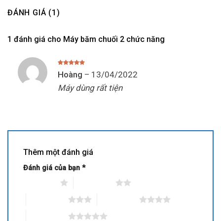
ĐÁNH GIÁ (1)
1 đánh giá cho
Máy băm chuối 2 chức năng
Được xếp
Hoàng
–
13/04/2022
hạng
5
5
sao
Máy dùng rất tiện
Thêm một đánh giá
Đánh giá của bạn
*
1 trên 5 sao
2 trên 5 sao
3 trên 5 sao
4 trên 5 sao
5 trên 5 sao