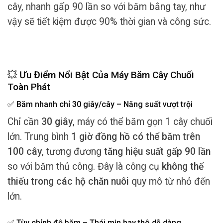
cây, nhanh gấp 90 lần so với băm bằng tay, như
vậy sẽ tiết kiệm được 90% thời gian và công sức.
💥 Ưu Điểm Nổi Bật Của Máy Băm Cây Chuối
Toàn Phát
✅ Băm nhanh chỉ 30 giây/cây – Năng suất vượt trội
Chỉ cần
30 giây
, máy có thể băm gọn 1 cây chuối
lớn. Trung bình
1 giờ đồng hồ có thể băm trên
100 cây
, tương đương
tăng hiệu suất gấp 90 lần
so với băm thủ công. Đây là công cụ
không thể
thiếu trong các hộ chăn nuôi
quy mô từ nhỏ đến
lớn.
✅ Tùy chỉnh độ băm – Thái mịn hay thô dễ dàng