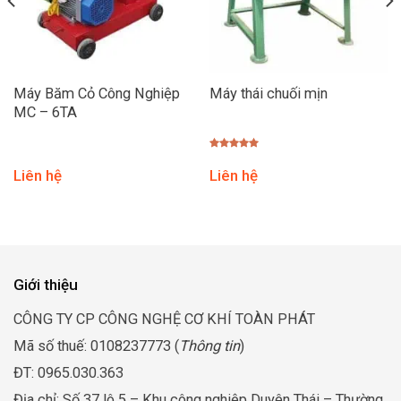
Máy Băm Cỏ Công Nghiệp
Máy thái chuối mịn
MC – 6TA
Được xếp
hạng
5.00
Liên hệ
Liên hệ
5 sao
Giới thiệu
CÔNG TY CP CÔNG NGHỆ CƠ KHÍ TOÀN PHÁT
Mã số thuế: 0108237773 (
Thông tin
)
ĐT: 0965.030.363
Địa chỉ: Số 37 lô 5 – Khu công nghiệp Duyên Thái – Thường