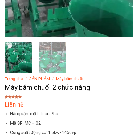
Trang chủ
/
SẢN PHẨM
/
Máy băm chuối
Máy băm chuối 2 chức năng
5.00
1
trên
Liên hệ
5 dựa trên
đánh giá
Hãng sản xuất: Toàn Phát
Mã SP: MC – 02
Công suất động cơ: 1.5kw- 1450vp