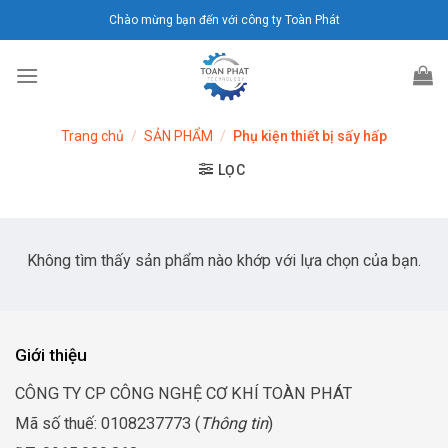
Chuyển
Chào mừng bạn đến với công ty Toàn Phát
đến
nội
dung
Trang chủ
/
SẢN PHẨM
/
Phụ kiện thiết bị sấy hấp
LỌC
Không tìm thấy sản phẩm nào khớp với lựa chọn của bạn.
Giới thiệu
CÔNG TY CP CÔNG NGHỆ CƠ KHÍ TOÀN PHÁT
Mã số thuế: 0108237773 (
Thông tin
)