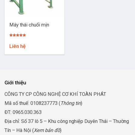
Máy thái chuối mịn
Được xếp
hạng
5.00
Liên hệ
5 sao
Giới thiệu
CÔNG TY CP CÔNG NGHỆ CƠ KHÍ TOÀN PHÁT
Mã số thuế: 0108237773 (
Thông tin
)
ĐT: 0965.030.363
Địa chỉ: Số 37 lô 5 – Khu công nghiệp Duyên Thái – Thường
Tín – Hà Nội (
Xem bản đồ
)