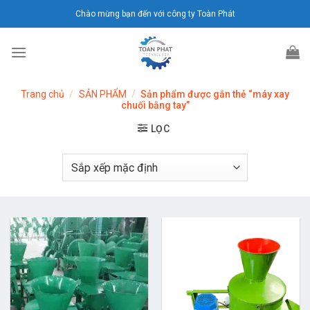
Chuyển
Chào mừng bạn đến với công ty Toàn Phát
đến
nội
dung
Trang chủ
/
SẢN PHẨM
/
Sản phẩm được gắn thẻ “máy xay
chuối bằng tay”
LỌC