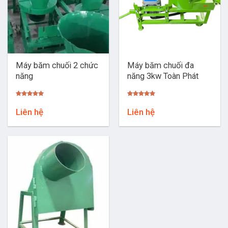
Máy băm chuối 2 chức
Máy băm chuối đa
năng
năng 3kw Toàn Phát
Được xếp
Được xếp
hạng
5.00
hạng
5.00
Liên hệ
Liên hệ
5 sao
5 sao