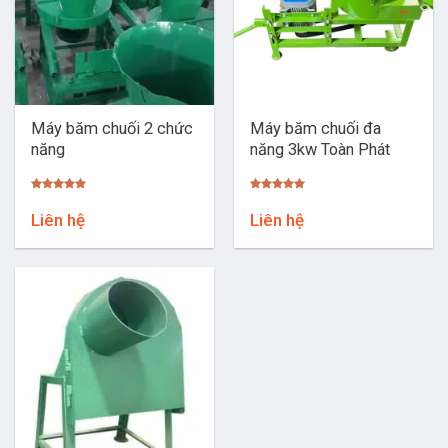
Máy băm chuối 2 chức
Máy băm chuối đa
năng
năng 3kw Toàn Phát
Được xếp
Được xếp
hạng
5.00
hạng
5.00
Liên hệ
Liên hệ
5 sao
5 sao