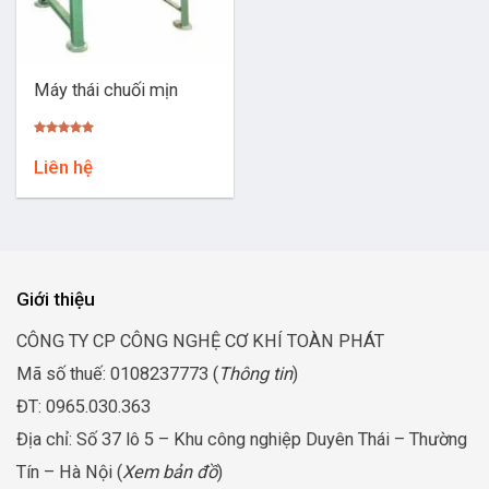
Máy thái chuối mịn
Được xếp
hạng
5.00
Liên hệ
5 sao
Giới thiệu
CÔNG TY CP CÔNG NGHỆ CƠ KHÍ TOÀN PHÁT
Mã số thuế: 0108237773 (
Thông tin
)
ĐT: 0965.030.363
Địa chỉ: Số 37 lô 5 – Khu công nghiệp Duyên Thái – Thường
Tín – Hà Nội (
Xem bản đồ
)