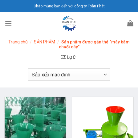
Chuyển
Chào mừng bạn đến với công ty Toàn Phát
đến
nội
dung
Trang chủ
/
SẢN PHẨM
/
Sản phẩm được gắn thẻ “máy băm
chuối cây”
LỌC