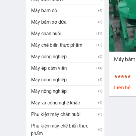
Máy băm cỏ
(4)
Máy băm xơ dừa
(6)
Máy chăn nuôi
(11)
Máy chế biến thực phẩm
(12)
+
Máy công nghiệp
(0)
Máy băm 
Máy ép cám viên
(14)
Máy nông nghiệp
(4)
Được xếp
hạng
5.00
Liên hệ
5 sao
Máy nông nghiệp
(1)
Máy và công nghệ khác
(9)
Phụ kiện máy chăn nuôi
(0)
Phụ kiện máy chế biến thực
(0)
phẩm