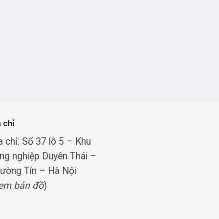
a chỉ
a chỉ: Số 37 lô 5 – Khu
ng nghiệp Duyên Thái –
ường Tín – Hà Nội
em bản đồ
)