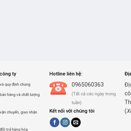
công ty
Hotline liên hệ:
Đị
0965060363
Đị
và quy định chung
cô
(Tất cả các ngày trong
 bán hàng và chất lượng
Th
tuần)
(
X
Kết nối với chúng tôi
vận chuyển, giao nhận
đổi trả hàng hóa