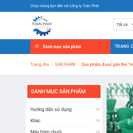
Chuyển
Chào mừng bạn đến với công ty Toàn Phát
đến
nội
dung
Danh mục sản phẩm
TRANG 
Trang chủ
/
SẢN PHẨM
/
Sản phẩm được gắn thẻ “m
DANH MỤC SẢN PHẨM
Hướng dẫn sử dụng
(0)
Khác
(0)
Máy băm chuối
(4)