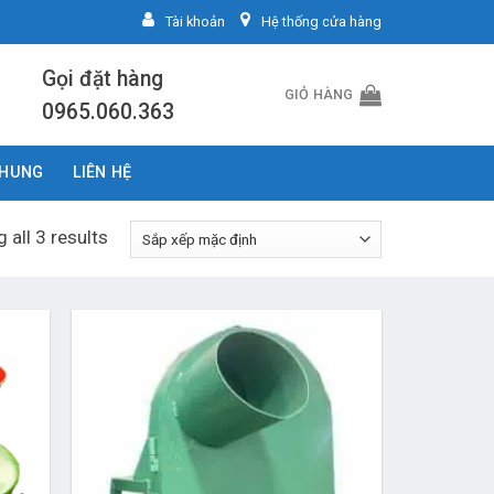
Tài khoản
Hệ thống cửa hàng
Gọi đặt hàng
GIỎ HÀNG
0965.060.363
CHUNG
LIÊN HỆ
 all 3 results