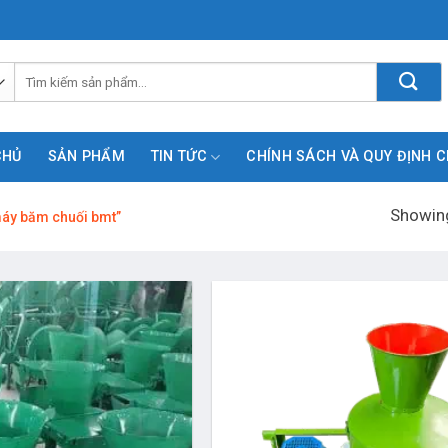
Tìm
kiếm:
CHỦ
SẢN PHẨM
TIN TỨC
CHÍNH SÁCH VÀ QUY ĐỊNH 
Showing
áy băm chuối bmt”