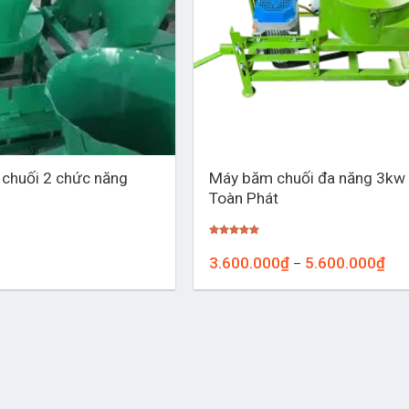
+
Máy băm chuối đa năng 3kw
chuối 2 chức năng
Toàn Phát
Được xếp
hạng
5.00
Kho
3.600.000
₫
5.600.000
₫
–
5 sao
giá:
từ
3.6
đến
5.6