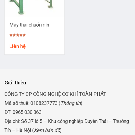
Máy thái chuối mịn
Được xếp
hạng
5.00
Liên hệ
5 sao
Giới thiệu
CÔNG TY CP CÔNG NGHỆ CƠ KHÍ TOÀN PHÁT
Mã số thuế: 0108237773 (
Thông tin
)
ĐT: 0965.030.363
Địa chỉ: Số 37 lô 5 – Khu công nghiệp Duyên Thái – Thường
Tín – Hà Nội (
Xem bản đồ
)