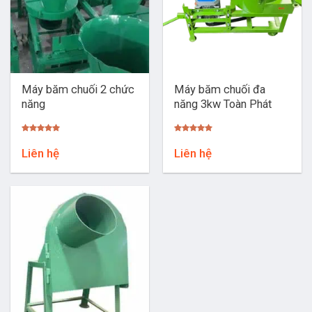
Máy băm chuối 2 chức
Máy băm chuối đa
năng
năng 3kw Toàn Phát
Được xếp
Được xếp
hạng
5.00
hạng
5.00
Liên hệ
Liên hệ
5 sao
5 sao