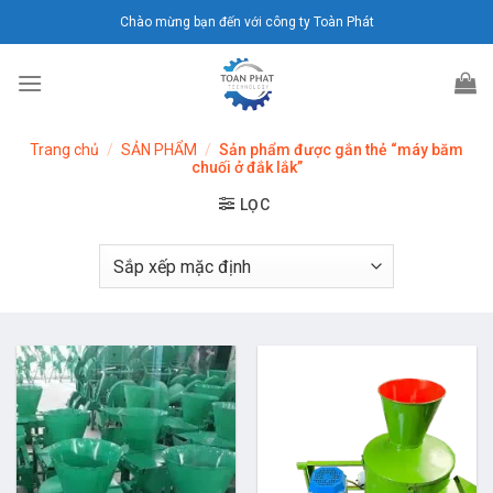
Chuyển
Chào mừng bạn đến với công ty Toàn Phát
đến
nội
dung
Trang chủ
/
SẢN PHẨM
/
Sản phẩm được gắn thẻ “máy băm
chuối ở đắk lắk”
LỌC