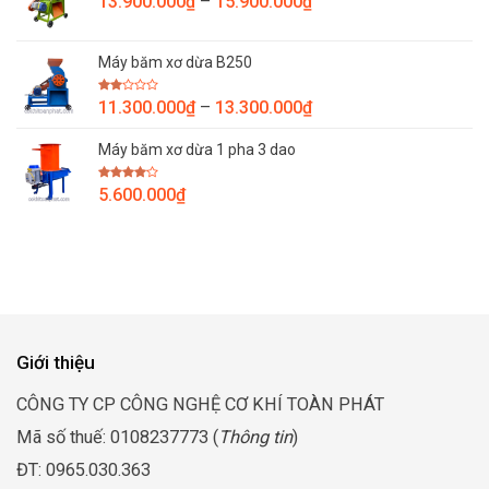
Khoảng
13.900.000
₫
–
15.900.000
₫
đến
giá:
26.800.000₫
từ
Máy băm xơ dừa B250
13.900.000₫
đến
Được
Khoảng
11.300.000
₫
–
13.300.000
₫
15.900.000₫
xếp
giá:
hạng
2.00
Máy băm xơ dừa 1 pha 3 dao
từ
5
sao
11.300.000₫
Được
5.600.000
₫
đến
xếp
hạng
13.300.000₫
4.00
5
sao
Giới thiệu
CÔNG TY CP CÔNG NGHỆ CƠ KHÍ TOÀN PHÁT
Mã số thuế: 0108237773 (
Thông tin
)
ĐT: 0965.030.363