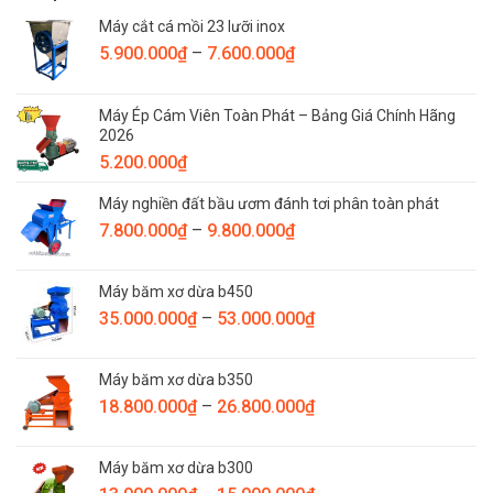
Máy cắt cá mồi 23 lưỡi inox
Khoảng
5.900.000
₫
–
7.600.000
₫
giá:
từ
Máy Ép Cám Viên Toàn Phát – Bảng Giá Chính Hãng
5.900.000₫
2026
đến
5.200.000
₫
7.600.000₫
Máy nghiền đất bầu ươm đánh tơi phân toàn phát
Khoảng
7.800.000
₫
–
9.800.000
₫
giá:
từ
Máy băm xơ dừa b450
7.800.000₫
Khoảng
35.000.000
₫
–
53.000.000
₫
đến
giá:
9.800.000₫
từ
Máy băm xơ dừa b350
35.000.000₫
Khoảng
18.800.000
₫
–
26.800.000
₫
đến
giá:
53.000.000₫
từ
Máy băm xơ dừa b300
18.800.000₫