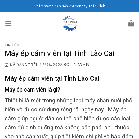
Chuyển
Chào mừng bạn đến với công ty Toàn Phát
đến
nội
dung
TIN TỨC
Máy ép cám viên tại Tỉnh Lào Cai
BỞI
ĐÃ ĐĂNG TRÊN
12/06/2022
ADMIN
Máy ép cám viên tại Tỉnh Lào Cai
Máy ép cám viên là gì?
Thiết bị là một trong những loại máy chăn nuôi phổ
biến và được sử dụng rộng rãi ngày nay. Máy ép
cám giúp người dân có thể chế biến được các loại
cám đủ dinh dưỡng mà không cần phải phụ thuộc
vào nhà sản xuất, giúp tiết kiệm chi phí và bảo đảm