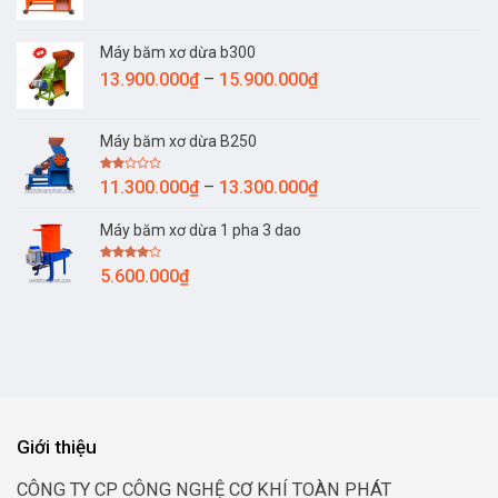
giá:
53.000.000₫
từ
Máy băm xơ dừa b300
18.800.000₫
Khoảng
13.900.000
₫
–
15.900.000
₫
đến
giá:
26.800.000₫
từ
Máy băm xơ dừa B250
13.900.000₫
đến
Được
Khoảng
11.300.000
₫
–
13.300.000
₫
15.900.000₫
xếp
giá:
hạng
2.00
Máy băm xơ dừa 1 pha 3 dao
từ
5
sao
11.300.000₫
Được
5.600.000
₫
đến
xếp
hạng
13.300.000₫
4.00
5
sao
Giới thiệu
CÔNG TY CP CÔNG NGHỆ CƠ KHÍ TOÀN PHÁT