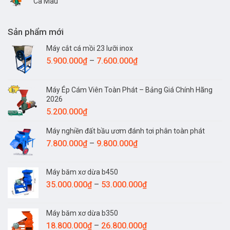
Cà Mau
Sản phẩm mới
Máy cắt cá mồi 23 lưỡi inox
Khoảng
5.900.000
₫
–
7.600.000
₫
giá:
từ
Máy Ép Cám Viên Toàn Phát – Bảng Giá Chính Hãng
5.900.000₫
2026
đến
5.200.000
₫
7.600.000₫
Máy nghiền đất bầu ươm đánh tơi phân toàn phát
Khoảng
7.800.000
₫
–
9.800.000
₫
giá:
từ
Máy băm xơ dừa b450
7.800.000₫
Khoảng
35.000.000
₫
–
53.000.000
₫
đến
giá:
9.800.000₫
từ
Máy băm xơ dừa b350
35.000.000₫
Khoảng
18.800.000
₫
–
26.800.000
₫
đến