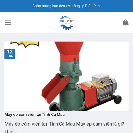
Chuyển
Chào mừng bạn đến với công ty Toàn Phát
đến
nội
dung
12
Th6
Máy ép cám viên tại Tỉnh Cà Mau
Máy ép cám viên tại Tỉnh Cà Mau Máy ép cám viên là gì?
Thiết ...