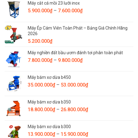
Máy cắt cá mồi 23 lưỡi inox
Khoảng
5.900.000
₫
–
7.600.000
₫
giá:
từ
Máy Ép Cám Viên Toàn Phát – Bảng Giá Chính Hãng
5.900.000₫
2026
đến
5.200.000
₫
7.600.000₫
Máy nghiền đất bầu ươm đánh tơi phân toàn phát
Khoảng
7.800.000
₫
–
9.800.000
₫
giá:
từ
Máy băm xơ dừa b450
7.800.000₫
Khoảng
35.000.000
₫
–
53.000.000
₫
đến
giá:
9.800.000₫
từ
Máy băm xơ dừa b350
35.000.000₫
Khoảng
18.800.000
₫
–
26.800.000
₫
đến
giá:
53.000.000₫
từ
Máy băm xơ dừa b300
18.800.000₫
Khoảng
13.900.000
₫
–
15.900.000
₫
đến