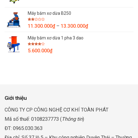
giá:
26.800.000₫
từ
Máy băm xơ dừa B250
13.900.000₫
đến
Được
Khoảng
11.300.000
₫
–
13.300.000
₫
15.900.000₫
xếp
giá:
hạng
2.00
Máy băm xơ dừa 1 pha 3 dao
từ
5
sao
11.300.000₫
Được
5.600.000
₫
đến
xếp
hạng
13.300.000₫
4.00
5
sao
Giới thiệu
CÔNG TY CP CÔNG NGHỆ CƠ KHÍ TOÀN PHÁT
Mã số thuế: 0108237773 (
Thông tin
)
ĐT: 0965.030.363
Địa chỉ: Số 37 lô 5 – Khu công nghiệp Duyên Thái – Thường