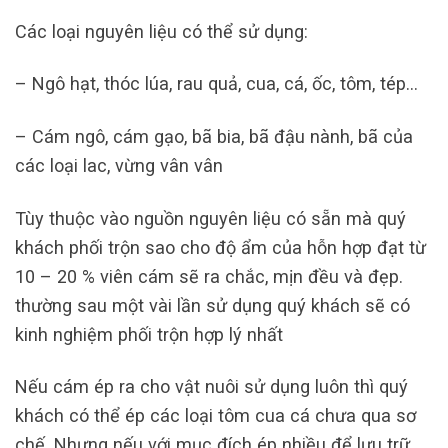
Các loại nguyên liệu có thể sử dụng:
– Ngô hạt, thóc lúa, rau quả, cua, cá, ốc, tôm, tép…
– Cám ngô, cám gạo, bã bia, bã đậu nành, bã của
các loại lac, vừng vân vân
Tùy thuộc vào nguồn nguyên liệu có sẵn mà quý
khách phối trộn sao cho độ ẩm của hỗn hợp đạt từ
10 – 20 % viên cám sẽ ra chắc, mịn đều và đẹp.
thường sau một vài lần sử dụng quý khách sẽ có
kinh nghiệm phối trộn hợp lý nhất
Nếu cám ép ra cho vật nuôi sử dụng luôn thì quý
khách có thể ép các loại tôm cua cá chưa qua sơ
chế. Nhưng nếu với mục đích ép nhiều để lưu trữ