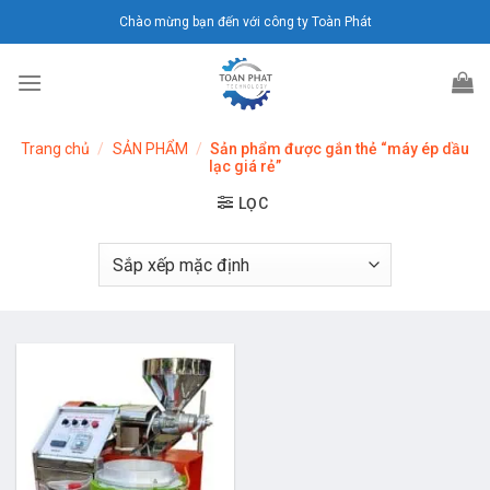
Chuyển
Chào mừng bạn đến với công ty Toàn Phát
đến
nội
dung
Trang chủ
/
SẢN PHẨM
/
Sản phẩm được gắn thẻ “máy ép dầu
lạc giá rẻ”
LỌC