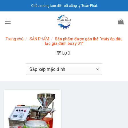
Chuyển
Chào mừng bạn đến với công ty Toàn Phát
đến
nội
dung
Trang chủ
/
SẢN PHẨM
/
Sản phẩm được gắn thẻ “máy ép dầu
lạc gia đình bozy 01”
LỌC