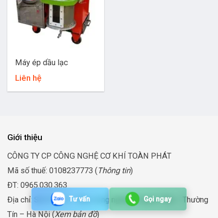
Máy ép dầu lạc
Liên hệ
Giới thiệu
CÔNG TY CP CÔNG NGHỆ CƠ KHÍ TOÀN PHÁT
Mã số thuế: 0108237773 (
Thông tin
)
ĐT: 0965.030.363
Địa chỉ: Số 37 lô 5 – Khu công nghiệp Duyên Thái – Thường
Tư vấn
Gọi ngay
Tín – Hà Nội (
Xem bản đồ
)