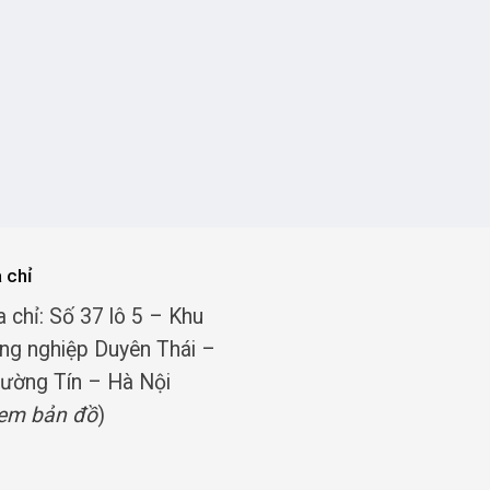
a chỉ
a chỉ: Số 37 lô 5 – Khu
ng nghiệp Duyên Thái –
ường Tín – Hà Nội
em bản đồ
)