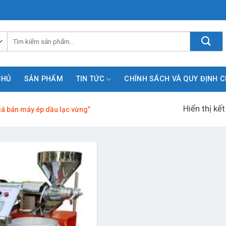
Tìm
kiếm:
CHỦ
SẢN PHẨM
TIN TỨC
CHÍNH SÁCH VÀ QUY ĐỊNH 
Hiển thị kế
á bán máy ép dầu lạc vừng”