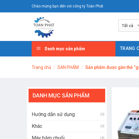
Chuyển
Chào mừng bạn đến với công ty Toàn Phát
đến
nội
dung
Danh mục sản phẩm
TRANG 
Trang chủ
/
SẢN PHẨM
/
Sản phẩm được gắn thẻ “gi
DANH MỤC SẢN PHẨM
Hướng dẫn sử dụng
(0)
Khác
(0)
Máy băm chuối
(4)