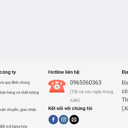
công ty
Hotline liên hệ:
Đị
0965060363
Đị
và quy định chung
cô
(Tất cả các ngày trong
 bán hàng và chất lượng
Th
tuần)
(
X
Kết nối với chúng tôi
vận chuyển, giao nhận
đổi trả hàng hóa