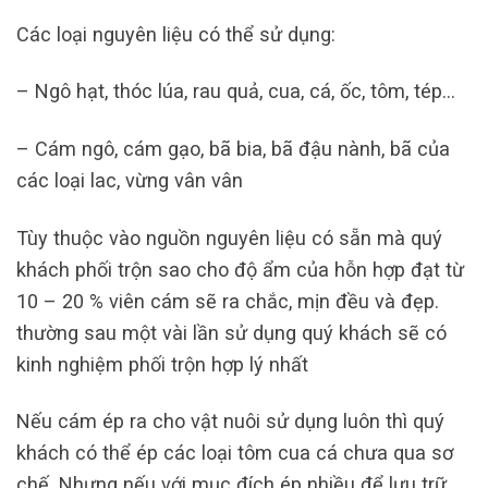
Các loại nguyên liệu có thể sử dụng:
– Ngô hạt, thóc lúa, rau quả, cua, cá, ốc, tôm, tép…
– Cám ngô, cám gạo, bã bia, bã đậu nành, bã của
các loại lac, vừng vân vân
Tùy thuộc vào nguồn nguyên liệu có sẵn mà quý
khách phối trộn sao cho độ ẩm của hỗn hợp đạt từ
10 – 20 % viên cám sẽ ra chắc, mịn đều và đẹp.
thường sau một vài lần sử dụng quý khách sẽ có
kinh nghiệm phối trộn hợp lý nhất
Nếu cám ép ra cho vật nuôi sử dụng luôn thì quý
khách có thể ép các loại tôm cua cá chưa qua sơ
chế. Nhưng nếu với mục đích ép nhiều để lưu trữ