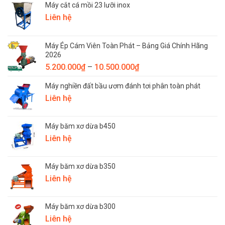
Máy cắt cá mồi 23 lưỡi inox
Liên hệ
Máy Ép Cám Viên Toàn Phát – Bảng Giá Chính Hãng
2026
Khoảng
5.200.000
₫
–
10.500.000
₫
giá:
Máy nghiền đất bầu ươm đánh tơi phân toàn phát
từ
Liên hệ
5.200.000₫
đến
10.500.000₫
Máy băm xơ dừa b450
Liên hệ
Máy băm xơ dừa b350
Liên hệ
Máy băm xơ dừa b300
Liên hệ