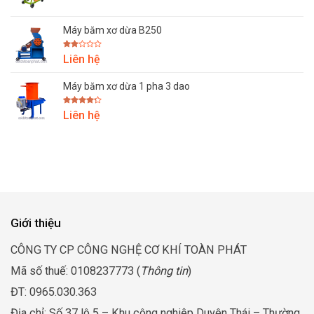
Máy băm xơ dừa B250
Được
Liên hệ
xếp
hạng
2.00
Máy băm xơ dừa 1 pha 3 dao
5
sao
Được
Liên hệ
xếp hạng
4.25
5
sao
Giới thiệu
CÔNG TY CP CÔNG NGHỆ CƠ KHÍ TOÀN PHÁT
Mã số thuế: 0108237773 (
Thông tin
)
ĐT: 0965.030.363
Địa chỉ: Số 37 lô 5 – Khu công nghiệp Duyên Thái – Thường