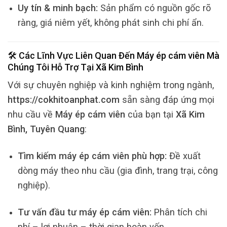
Uy tín & minh bạch:
Sản phẩm có nguồn gốc rõ
ràng, giá niêm yết, không phát sinh chi phí ẩn.
🛠️ Các Lĩnh Vực Liên Quan Đến
Máy ép cám viên
Mà
Chúng Tôi Hỗ Trợ Tại
Xã Kim Bình
Với sự chuyên nghiệp và kinh nghiệm trong ngành,
https://cokhitoanphat.com
sẵn sàng đáp ứng mọi
nhu cầu về
Máy ép cám viên
của bạn tại
Xã Kim
Bình, Tuyên Quang
:
Tìm kiếm máy ép cám viên phù hợp:
Đề xuất
dòng máy theo nhu cầu (gia đình, trang trại, công
nghiệp).
Tư vấn đầu tư máy ép cám viên:
Phân tích chi
phí – lợi nhuận – thời gian hoàn vốn.