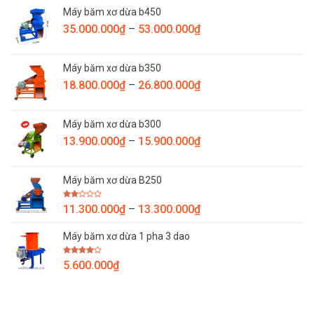
từ
Máy băm xơ dừa b450
7.800.000₫
Khoảng
35.000.000
₫
–
53.000.000
₫
đến
giá:
9.800.000₫
từ
Máy băm xơ dừa b350
35.000.000₫
Khoảng
18.800.000
₫
–
26.800.000
₫
đến
giá:
53.000.000₫
từ
Máy băm xơ dừa b300
18.800.000₫
Khoảng
13.900.000
₫
–
15.900.000
₫
đến
giá:
26.800.000₫
từ
Máy băm xơ dừa B250
13.900.000₫
đến
Được
Khoảng
11.300.000
₫
–
13.300.000
₫
15.900.000₫
xếp
giá:
hạng
2.00
Máy băm xơ dừa 1 pha 3 dao
từ
5
sao
11.300.000₫
Được
5.600.000
₫
đến
xếp
hạng
13.300.000₫
4.00
5
sao