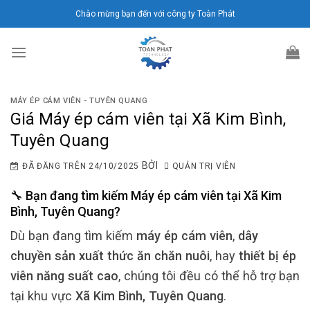
Chuyển
Chào mừng bạn đến với công ty Toàn Phát
đến
nội
dung
MÁY ÉP CÁM VIÊN - TUYÊN QUANG
Giá Máy ép cám viên tại Xã Kim Bình,
Tuyên Quang
BỞI
ĐÃ ĐĂNG TRÊN
24/10/2025
QUẢN TRỊ VIÊN
🔧 Bạn đang tìm kiếm
Máy ép cám viên
tại
Xã Kim
Bình, Tuyên Quang
?
Dù bạn đang tìm kiếm
máy ép cám viên
,
dây
chuyền sản xuất thức ăn chăn nuôi
, hay
thiết bị ép
viên năng suất cao
, chúng tôi đều có thể hỗ trợ bạn
tại khu vực
Xã Kim Bình, Tuyên Quang
.