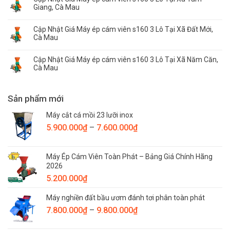
Giang, Cà Mau
Cập Nhật Giá Máy ép cám viên s160 3 Lô Tại Xã Đất Mới,
Cà Mau
Cập Nhật Giá Máy ép cám viên s160 3 Lô Tại Xã Năm Căn,
Cà Mau
Sản phẩm mới
Máy cắt cá mồi 23 lưỡi inox
Khoảng
5.900.000
₫
–
7.600.000
₫
giá:
từ
Máy Ép Cám Viên Toàn Phát – Bảng Giá Chính Hãng
5.900.000₫
2026
đến
5.200.000
₫
7.600.000₫
Máy nghiền đất bầu ươm đánh tơi phân toàn phát
Khoảng
7.800.000
₫
–
9.800.000
₫
giá: