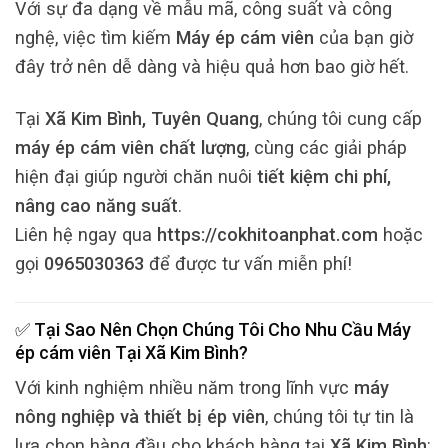
Với sự đa dạng về mẫu mã, công suất và công
nghệ, việc tìm kiếm
Máy ép cám viên
của bạn giờ
đây trở nên dễ dàng và hiệu quả hơn bao giờ hết.
Tại
Xã Kim Bình, Tuyên Quang
, chúng tôi cung cấp
máy ép cám viên chất lượng
, cùng các giải pháp
hiện đại giúp người chăn nuôi
tiết kiệm chi phí,
nâng cao năng suất
.
Liên hệ ngay qua
https://cokhitoanphat.com
hoặc
gọi
0965030363
để được tư vấn miễn phí!
✅ Tại Sao Nên Chọn Chúng Tôi Cho Nhu Cầu
Máy
ép cám viên
Tại
Xã Kim Bình
?
Với kinh nghiệm nhiều năm trong lĩnh vực
máy
nông nghiệp và thiết bị ép viên
, chúng tôi tự tin là
lựa chọn hàng đầu cho khách hàng tại
Xã Kim Bình
: