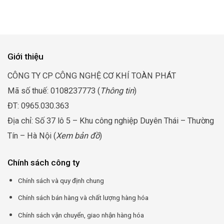
từ
5.600.000₫
đến
7.600.000₫
Giới thiệu
CÔNG TY CP CÔNG NGHỆ CƠ KHÍ TOÀN PHÁT
Mã số thuế: 0108237773 (
Thông tin
)
ĐT: 0965.030.363
Địa chỉ: Số 37 lô 5 – Khu công nghiệp Duyên Thái – Thường
Tín – Hà Nội (
Xem bản đồ
)
Chính sách công ty
Chính sách và quy định chung
Chính sách bán hàng và chất lượng hàng hóa
Chính sách vận chuyển, giao nhận hàng hóa