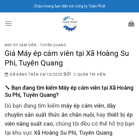
Chuyển
Chào mừng bạn đến với công ty Toàn Phát
đến
nội
dung
MÁY ÉP CÁM VIÊN - TUYÊN QUANG
Giá Máy ép cám viên tại Xã Hoàng Su
Phì, Tuyên Quang
BỞI
ĐÃ ĐĂNG TRÊN
24/10/2025
QUẢN TRỊ VIÊN
🔧 Bạn đang tìm kiếm
Máy ép cám viên
tại
Xã Hoàng
Su Phì, Tuyên Quang
?
Dù bạn đang tìm kiếm
máy ép cám viên
,
dây
chuyền sản xuất thức ăn chăn nuôi
, hay
thiết bị ép
viên năng suất cao
, chúng tôi đều có thể hỗ trợ bạn
tại khu vực
Xã Hoàng Su Phì, Tuyên Quang
.