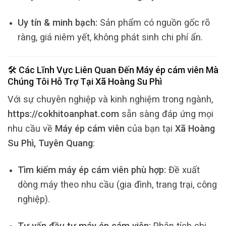
Uy tín & minh bạch:
Sản phẩm có nguồn gốc rõ
ràng, giá niêm yết, không phát sinh chi phí ẩn.
🛠️ Các Lĩnh Vực Liên Quan Đến
Máy ép cám viên
Mà
Chúng Tôi Hỗ Trợ Tại
Xã Hoàng Su Phì
Với sự chuyên nghiệp và kinh nghiệm trong ngành,
https://cokhitoanphat.com
sẵn sàng đáp ứng mọi
nhu cầu về
Máy ép cám viên
của bạn tại
Xã Hoàng
Su Phì, Tuyên Quang
:
Tìm kiếm máy ép cám viên phù hợp:
Đề xuất
dòng máy theo nhu cầu (gia đình, trang trại, công
nghiệp).
Tư vấn đầu tư máy ép cám viên:
Phân tích chi