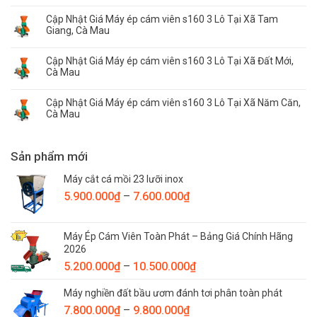
Cập Nhật Giá Máy ép cám viên s160 3 Lô Tại Xã Tam
Giang, Cà Mau
Cập Nhật Giá Máy ép cám viên s160 3 Lô Tại Xã Đất Mới,
Cà Mau
Cập Nhật Giá Máy ép cám viên s160 3 Lô Tại Xã Năm Căn,
Cà Mau
Sản phẩm mới
Máy cắt cá mồi 23 lưỡi inox
Khoảng
5.900.000
₫
–
7.600.000
₫
giá:
từ
Máy Ép Cám Viên Toàn Phát – Bảng Giá Chính Hãng
5.900.000₫
2026
đến
Khoảng
5.200.000
₫
–
10.500.000
₫
7.600.000₫
giá:
Máy nghiền đất bầu ươm đánh tơi phân toàn phát
từ
Khoảng
7.800.000
₫
–
9.800.000
₫
5.200.000₫