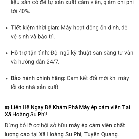
liệu sẵn có để tự sản xuất cám viên, giảm chi phí
tới 40%.
Tiết kiệm thời gian:
Máy hoạt động ổn định, dễ
vệ sinh và bảo trì.
Hỗ trợ tận tình:
Đội ngũ kỹ thuật sẵn sàng tư vấn
và hướng dẫn 24/7.
Bảo hành chính hãng:
Cam kết đổi mới khi máy
lỗi do nhà sản xuất.
☎️ Liên Hệ Ngay Để Khám Phá
Máy ép cám viên
Tại
Xã Hoàng Su Phì
!
Đừng bỏ lỡ cơ hội sở hữu
máy ép cám viên chất
lượng cao
tại
Xã Hoàng Su Phì, Tuyên Quang
.