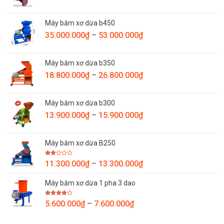
giá:
đến
từ
10.500.000₫
Máy băm xơ dừa b450
7.800.000₫
Khoảng
35.000.000
₫
–
53.000.000
₫
đến
giá:
9.800.000₫
từ
Máy băm xơ dừa b350
35.000.000₫
Khoảng
18.800.000
₫
–
26.800.000
₫
đến
giá:
53.000.000₫
từ
Máy băm xơ dừa b300
18.800.000₫
Khoảng
13.900.000
₫
–
15.900.000
₫
đến
giá:
26.800.000₫
từ
Máy băm xơ dừa B250
13.900.000₫
đến
Được
Khoảng
11.300.000
₫
–
13.300.000
₫
15.900.000₫
xếp
giá:
hạng
2.00
Máy băm xơ dừa 1 pha 3 dao
từ
5
sao
11.300.000₫
Được
Khoảng
5.600.000
₫
–
7.600.000
₫
đến
xếp
giá:
hạng
13.300.000₫
4.00
5
sao