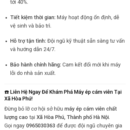
tới 40%.
Tiết kiệm thời gian:
Máy hoạt động ổn định, dễ
vệ sinh và bảo trì.
Hỗ trợ tận tình:
Đội ngũ kỹ thuật sẵn sàng tư vấn
và hướng dẫn 24/7.
Bảo hành chính hãng:
Cam kết đổi mới khi máy
lỗi do nhà sản xuất.
☎️ Liên Hệ Ngay Để Khám Phá
Máy ép cám viên
Tại
Xã Hòa Phú
!
Đừng bỏ lỡ cơ hội sở hữu
máy ép cám viên chất
lượng cao
tại
Xã Hòa Phú, Thành phố Hà Nội
.
Gọi ngay
0965030363
để được đội ngũ chuyên gia