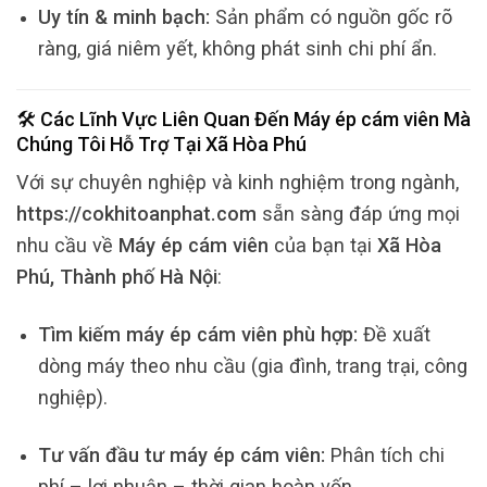
Uy tín & minh bạch:
Sản phẩm có nguồn gốc rõ
ràng, giá niêm yết, không phát sinh chi phí ẩn.
🛠️ Các Lĩnh Vực Liên Quan Đến
Máy ép cám viên
Mà
Chúng Tôi Hỗ Trợ Tại
Xã Hòa Phú
Với sự chuyên nghiệp và kinh nghiệm trong ngành,
https://cokhitoanphat.com
sẵn sàng đáp ứng mọi
nhu cầu về
Máy ép cám viên
của bạn tại
Xã Hòa
Phú, Thành phố Hà Nội
:
Tìm kiếm máy ép cám viên phù hợp:
Đề xuất
dòng máy theo nhu cầu (gia đình, trang trại, công
nghiệp).
Tư vấn đầu tư máy ép cám viên:
Phân tích chi
phí – lợi nhuận – thời gian hoàn vốn.