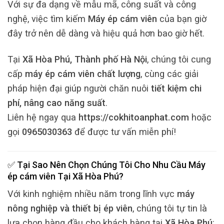
Với sự đa dạng về mẫu mã, công suất và công
nghệ, việc tìm kiếm
Máy ép cám viên
của bạn giờ
đây trở nên dễ dàng và hiệu quả hơn bao giờ hết.
Tại
Xã Hòa Phú, Thành phố Hà Nội
, chúng tôi cung
cấp
máy ép cám viên chất lượng
, cùng các giải
pháp hiện đại giúp người chăn nuôi
tiết kiệm chi
phí, nâng cao năng suất
.
Liên hệ ngay qua
https://cokhitoanphat.com
hoặc
gọi
0965030363
để được tư vấn miễn phí!
✅ Tại Sao Nên Chọn Chúng Tôi Cho Nhu Cầu
Máy
ép cám viên
Tại
Xã Hòa Phú
?
Với kinh nghiệm nhiều năm trong lĩnh vực
máy
nông nghiệp và thiết bị ép viên
, chúng tôi tự tin là
lựa chọn hàng đầu cho khách hàng tại
Xã Hòa Phú
: