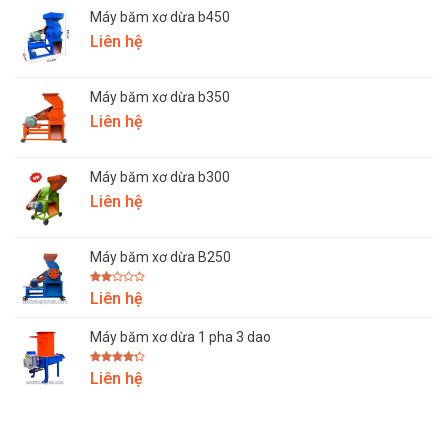
10.500.000₫
Máy băm xơ dừa b450
Liên hệ
Máy băm xơ dừa b350
Liên hệ
Máy băm xơ dừa b300
Liên hệ
Máy băm xơ dừa B250
Được
Liên hệ
xếp
hạng
2.00
Máy băm xơ dừa 1 pha 3 dao
5
sao
Được
Liên hệ
xếp hạng
4.25
5
sao