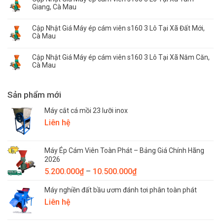
Giang, Cà Mau
Cập Nhật Giá Máy ép cám viên s160 3 Lô Tại Xã Đất Mới,
Cà Mau
Cập Nhật Giá Máy ép cám viên s160 3 Lô Tại Xã Năm Căn,
Cà Mau
Sản phẩm mới
Máy cắt cá mồi 23 lưỡi inox
Liên hệ
Máy Ép Cám Viên Toàn Phát – Bảng Giá Chính Hãng
2026
Khoảng
5.200.000
₫
–
10.500.000
₫
giá:
Máy nghiền đất bầu ươm đánh tơi phân toàn phát
từ
Liên hệ
5.200.000₫
đến