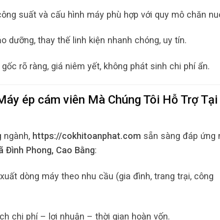
công suất và cấu hình máy phù hợp với quy mô chăn nuô
o dưỡng, thay thế linh kiện nhanh chóng, uy tín.
c rõ ràng, giá niêm yết, không phát sinh chi phí ẩn.
Máy ép cám viên
Mà Chúng Tôi Hỗ Trợ Tạ
g ngành,
https://cokhitoanphat.com
sẵn sàng đáp ứng 
ã Đình Phong, Cao Bằng
:
xuất dòng máy theo nhu cầu (gia đình, trang trại, công
ch chi phí – lợi nhuận – thời gian hoàn vốn.