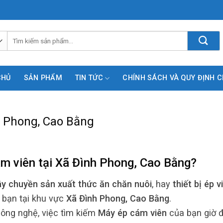
Tìm
kiếm:
CHỦ
SẢN PHẨM
TIN TỨC
CHÍNH SÁCH VÀ QUY ĐỊNH 
h Phong, Cao Bằng
m viên
tại
Xã Đình Phong, Cao Bằng
?
ây chuyền sản xuất thức ăn chăn nuôi
, hay
thiết bị ép v
ợ bạn tại khu vực
Xã Đình Phong, Cao Bằng
.
ông nghệ, việc tìm kiếm
Máy ép cám viên
của bạn giờ 