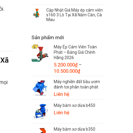
i.
Cập Nhật Giá Máy ép cám viên
s160 3 Lô Tại Xã Năm Căn, Cà
Mau
Sản phẩm mới
Máy Ép Cám Viên Toàn
Phát – Bảng Giá Chính
Hãng 2026
i
Xã
5.200.000
₫
–
Khoảng
10.500.000
₫
giá:
mọi
Máy nghiền đất bầu ươm
từ
đánh tơi phân toàn phát
5.200.000₫
Liên hệ
đến
10.500.000₫
Máy băm xơ dừa b450
Liên hệ
Máy băm xơ dừa b350