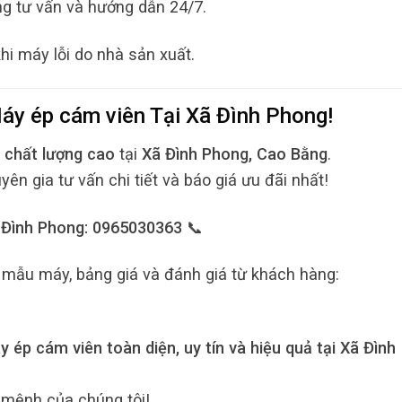
ng tư vấn và hướng dẫn 24/7.
i máy lỗi do nhà sản xuất.
áy ép cám viên
Tại
Xã Đình Phong
!
 chất lượng cao
tại
Xã Đình Phong, Cao Bằng
.
n gia tư vấn chi tiết và báo giá ưu đãi nhất!
ã Đình Phong: 0965030363 📞
mẫu máy, bảng giá và đánh giá từ khách hàng:
 ép cám viên toàn diện, uy tín và hiệu quả tại Xã Đình
 mệnh của chúng tôi!