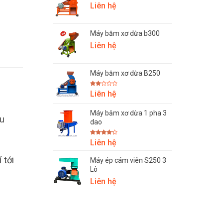
Liên hệ
Máy băm xơ dừa b300
Liên hệ
Máy băm xơ dừa B250
h
Được
Liên hệ
xếp
hạng
2.00
Máy băm xơ dừa 1 pha 3
5
u
sao
dao
Được
Liên hệ
xếp hạng
4.25
5
sao
 tới
Máy ép cám viên S250 3
Lô
Liên hệ