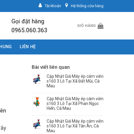
Tài khoản
Hệ thống cửa hàng
Gọi đặt hàng
GIỎ HÀNG
0965.060.363
CHUNG
LIÊN HỆ
Bài viết liên quan
Cập Nhật Giá Máy ép cám viên
s160 3 Lô Tại Xã Đất Mũi, Cà
Mau
Cập Nhật Giá Máy ép cám viên
s160 3 Lô Tại Xã Phan Ngọc
Hiển, Cà Mau
iên
Cập Nhật Giá Máy ép cám viên
s160 3 Lô Tại Xã Tân Ân, Cà
đây
Mau