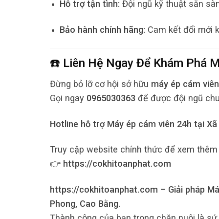
Hỗ trợ tận tình:
Đội ngũ kỹ thuật sẵn sà
Bảo hành chính hãng:
Cam kết đổi mới kh
☎️ Liên Hệ Ngay Để Khám Phá
M
Đừng bỏ lỡ cơ hội sở hữu
máy ép cám viên
Gọi ngay
0965030363
để được đội ngũ chuyê
Hotline hỗ trợ Máy ép cám viên 24h tại X
Truy cập website chính thức để xem thêm 
👉
https://cokhitoanphat.com
https://cokhitoanphat.com – Giải pháp Máy
Phong, Cao Bằng.
Thành công của bạn trong chăn nuôi là sứ