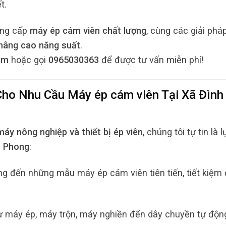
t.
cung cấp
máy ép cám viên chất lượng
, cùng các giải phá
, nâng cao năng suất
.
om
hoặc gọi
0965030363
để được tư vấn miễn phí!
 Cho Nhu Cầu
Máy ép cám viên
Tại
Xã Đình
máy nông nghiệp và thiết bị ép viên
, chúng tôi tự tin là l
h Phong
:
 đến những mẫu máy ép cám viên tiên tiến, tiết kiệm 
ừ máy ép, máy trộn, máy nghiền đến dây chuyền tự độn