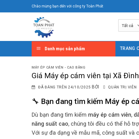
Chuyển
Chào mừng bạn đến với công ty Toàn Phát
đến
nội
dung
Danh mục sản phẩm
TRANG 
MÁY ÉP CÁM VIÊN - CAO BẰNG
Giá Máy ép cám viên tại Xã Đìn
BỞI
ĐÃ ĐĂNG TRÊN
24/10/2025
QUẢN TRỊ VIÊN
🔧 Bạn đang tìm kiếm
Máy ép cá
Dù bạn đang tìm kiếm
máy ép cám viên
,
d
năng suất cao
, chúng tôi đều có thể hỗ tr
Với sự đa dạng về mẫu mã, công suất và c