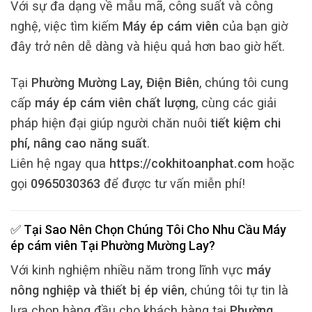
Với sự đa dạng về mẫu mã, công suất và công
nghệ, việc tìm kiếm
Máy ép cám viên
của bạn giờ
đây trở nên dễ dàng và hiệu quả hơn bao giờ hết.
Tại
Phường Mường Lay, Điện Biên
, chúng tôi cung
cấp
máy ép cám viên chất lượng
, cùng các giải
pháp hiện đại giúp người chăn nuôi
tiết kiệm chi
phí, nâng cao năng suất
.
Liên hệ ngay qua
https://cokhitoanphat.com
hoặc
gọi
0965030363
để được tư vấn miễn phí!
✅ Tại Sao Nên Chọn Chúng Tôi Cho Nhu Cầu
Máy
ép cám viên
Tại
Phường Mường Lay
?
Với kinh nghiệm nhiều năm trong lĩnh vực
máy
nông nghiệp và thiết bị ép viên
, chúng tôi tự tin là
lựa chọn hàng đầu cho khách hàng tại
Phường