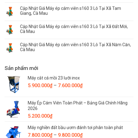
Cập Nhật Giá Máy ép cám viên s160 3 Lô Tại Xã Tam
Giang, Cà Mau
Cập Nhật Giá Máy ép cám viên s160 3 Lô Tại Xã Đất Mới,
Cà Mau
Cập Nhật Giá Máy ép cám viên s160 3 Lô Tại Xã Năm Căn,
Cà Mau
Sản phẩm mới
Máy cắt cá mồi 23 lưỡi inox
Khoảng
5.900.000
₫
–
7.600.000
₫
giá:
từ
Máy Ép Cám Viên Toàn Phát – Bảng Giá Chính Hãng
5.900.000₫
2026
đến
5.200.000
₫
7.600.000₫
Máy nghiền đất bầu ươm đánh tơi phân toàn phát
Khoảng
7.800.000
₫
–
9.800.000
₫