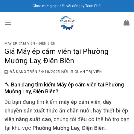
Chuyển
Chào mừng bạn đến với công ty Toàn Phát
đến
nội
dung
MÁY ÉP CÁM VIÊN - ĐIỆN BIÊN
Giá Máy ép cám viên tại Phường
Mường Lay, Điện Biên
BỞI
ĐÃ ĐĂNG TRÊN
24/10/2025
QUẢN TRỊ VIÊN
🔧 Bạn đang tìm kiếm
Máy ép cám viên
tại
Phường
Mường Lay, Điện Biên
?
Dù bạn đang tìm kiếm
máy ép cám viên
,
dây
chuyền sản xuất thức ăn chăn nuôi
, hay
thiết bị ép
viên năng suất cao
, chúng tôi đều có thể hỗ trợ bạn
tại khu vực
Phường Mường Lay, Điện Biên
.