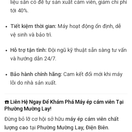
liệu sẵn có để tự sản xuất cám viên, giảm chi phí
tới 40%.
Tiết kiệm thời gian:
Máy hoạt động ổn định, dễ
vệ sinh và bảo trì.
Hỗ trợ tận tình:
Đội ngũ kỹ thuật sẵn sàng tư vấn
và hướng dẫn 24/7.
Bảo hành chính hãng:
Cam kết đổi mới khi máy
lỗi do nhà sản xuất.
☎️ Liên Hệ Ngay Để Khám Phá
Máy ép cám viên
Tại
Phường Mường Lay
!
Đừng bỏ lỡ cơ hội sở hữu
máy ép cám viên chất
lượng cao
tại
Phường Mường Lay, Điện Biên
.