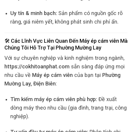
Uy tín & minh bạch:
Sản phẩm có nguồn gốc rõ
ràng, giá niêm yết, không phát sinh chi phí ẩn.
🛠️ Các Lĩnh Vực Liên Quan Đến
Máy ép cám viên
Mà
Chúng Tôi Hỗ Trợ Tại
Phường Mường Lay
Với sự chuyên nghiệp và kinh nghiệm trong ngành,
https://cokhitoanphat.com
sẵn sàng đáp ứng mọi
nhu cầu về
Máy ép cám viên
của bạn tại
Phường
Mường Lay, Điện Biên
:
Tìm kiếm máy ép cám viên phù hợp:
Đề xuất
dòng máy theo nhu cầu (gia đình, trang trại, công
nghiệp).
Tư vấn đầu tư máy ép cám viên:
Phân tích chi