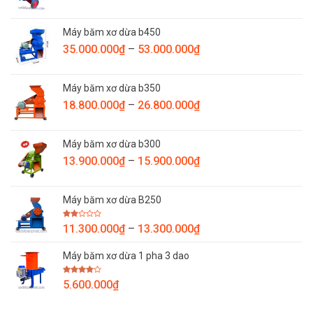
giá:
từ
Máy băm xơ dừa b450
7.800.000₫
Khoảng
35.000.000
₫
–
53.000.000
₫
đến
giá:
9.800.000₫
từ
Máy băm xơ dừa b350
35.000.000₫
Khoảng
18.800.000
₫
–
26.800.000
₫
đến
giá:
53.000.000₫
từ
Máy băm xơ dừa b300
18.800.000₫
Khoảng
13.900.000
₫
–
15.900.000
₫
đến
giá:
26.800.000₫
từ
Máy băm xơ dừa B250
13.900.000₫
đến
Được
Khoảng
11.300.000
₫
–
13.300.000
₫
15.900.000₫
xếp
giá:
hạng
2.00
Máy băm xơ dừa 1 pha 3 dao
từ
5
sao
11.300.000₫
Được
5.600.000
₫
đến
xếp
hạng
13.300.000₫
4.00
5
sao