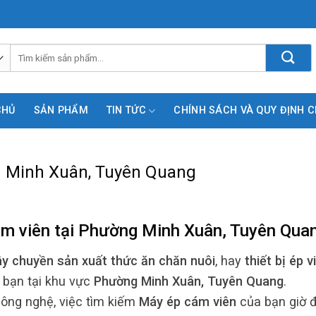
Tìm
kiếm:
CHỦ
SẢN PHẨM
TIN TỨC
CHÍNH SÁCH VÀ QUY ĐỊNH 
g Minh Xuân, Tuyên Quang
m viên
tại
Phường Minh Xuân, Tuyên Qua
ây chuyền sản xuất thức ăn chăn nuôi
, hay
thiết bị ép v
ợ bạn tại khu vực
Phường Minh Xuân, Tuyên Quang
.
ông nghệ, việc tìm kiếm
Máy ép cám viên
của bạn giờ 