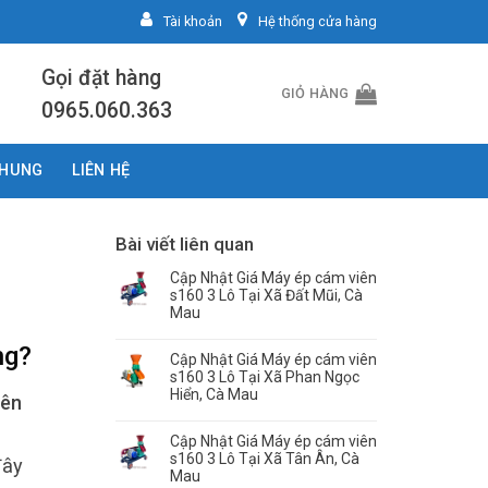
Tài khoản
Hệ thống cửa hàng
Gọi đặt hàng
GIỎ HÀNG
0965.060.363
CHUNG
LIÊN HỆ
Bài viết liên quan
Cập Nhật Giá Máy ép cám viên
s160 3 Lô Tại Xã Đất Mũi, Cà
Mau
ng
?
Cập Nhật Giá Máy ép cám viên
s160 3 Lô Tại Xã Phan Ngọc
Hiển, Cà Mau
iên
Cập Nhật Giá Máy ép cám viên
s160 3 Lô Tại Xã Tân Ân, Cà
đây
Mau