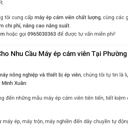
t.
ng tôi cung cấp
máy ép cám viên chất lượng
, cùng các g
ệm chi phí, nâng cao năng suất
.
om
hoặc gọi
0965030363
để được tư vấn miễn phí!
 Cho Nhu Cầu
Máy ép cám viên
Tại
Phường
máy nông nghiệp và thiết bị ép viên
, chúng tôi tự tin là l
 Minh Xuân
:
 đến những mẫu máy ép cám viên tiên tiến, tiết kiệm 
ừ máy ép, máy trộn, máy nghiền đến dây chuyền tự độn