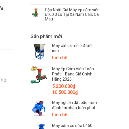
i.
Cập Nhật Giá Máy ép cám viên
s160 3 Lô Tại Xã Năm Căn, Cà
Mau
Sản phẩm mới
Máy cắt cá mồi 23 lưỡi
inox
Liên hệ
Máy Ép Cám Viên Toàn
Phát – Bảng Giá Chính
mọi
Hãng 2026
5.200.000
₫
–
Khoảng
10.500.000
₫
giá:
Máy nghiền đất bầu ươm
từ
đánh tơi phân toàn phát
5.200.000₫
Liên hệ
đến
10.500.000₫
Máy băm xơ dừa b450