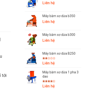
Liên hệ
Máy băm xơ dừa b350
Liên hệ
Máy băm xơ dừa b300
g
Liên hệ
Máy băm xơ dừa B250
u
Được
Liên hệ
xếp
hạng
2.00
Máy băm xơ dừa 1 pha 3
5
 tới
sao
dao
Được
Liên hệ
xếp hạng
4.25
5
sao