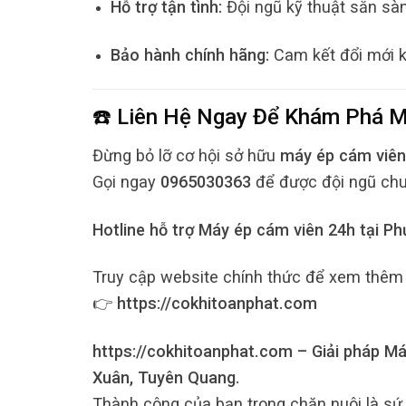
Hỗ trợ tận tình:
Đội ngũ kỹ thuật sẵn sà
Bảo hành chính hãng:
Cam kết đổi mới kh
☎️ Liên Hệ Ngay Để Khám Phá
M
Đừng bỏ lỡ cơ hội sở hữu
máy ép cám viên
Gọi ngay
0965030363
để được đội ngũ chuyê
Hotline hỗ trợ Máy ép cám viên 24h tại P
Truy cập website chính thức để xem thêm 
👉
https://cokhitoanphat.com
https://cokhitoanphat.com – Giải pháp Máy
Xuân, Tuyên Quang.
Thành công của bạn trong chăn nuôi là sứ