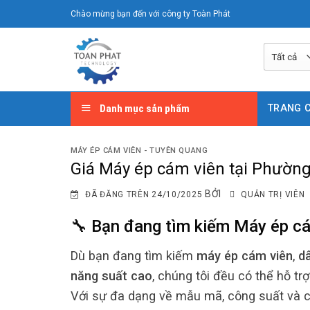
Chuyển
Chào mừng bạn đến với công ty Toàn Phát
đến
nội
dung
Danh mục sản phẩm
TRANG 
MÁY ÉP CÁM VIÊN - TUYÊN QUANG
Giá Máy ép cám viên tại Phườn
BỞI
ĐÃ ĐĂNG TRÊN
24/10/2025
QUẢN TRỊ VIÊN
🔧 Bạn đang tìm kiếm
Máy ép cá
Dù bạn đang tìm kiếm
máy ép cám viên
,
d
năng suất cao
, chúng tôi đều có thể hỗ tr
Với sự đa dạng về mẫu mã, công suất và c