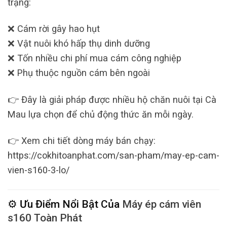
trạng:
❌ Cám rời gây hao hụt
❌ Vật nuôi khó hấp thụ dinh dưỡng
❌ Tốn nhiều chi phí mua cám công nghiệp
❌ Phụ thuộc nguồn cám bên ngoài
👉 Đây là giải pháp được nhiều hộ chăn nuôi tại Cà
Mau lựa chọn để chủ động thức ăn mỗi ngày.
👉 Xem chi tiết dòng máy bán chạy:
https://cokhitoanphat.com/san-pham/may-ep-cam-
vien-s160-3-lo/
⚙️ Ưu Điểm Nổi Bật Của
Máy ép cám viên
s160
Toàn Phát