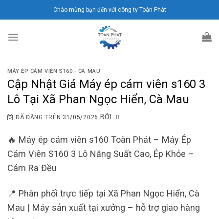
Chuyển
Chào mừng bạn đến với công ty Toàn Phát
đến
nội
dung
MÁY ÉP CÁM VIÊN S160 - CÀ MAU
Cập Nhật Giá Máy ép cám viên s160 3
Lô Tại Xã Phan Ngọc Hiển, Cà Mau
BỞI
ĐÃ ĐĂNG TRÊN
31/05/2026
🔥 Máy ép cám viên s160 Toàn Phát – Máy Ép
Cám Viên S160 3 Lô Năng Suất Cao, Ép Khỏe –
Cám Ra Đều
📍 Phân phối trực tiếp tại Xã Phan Ngọc Hiển, Cà
Mau | Máy sản xuất tại xưởng – hỗ trợ giao hàng