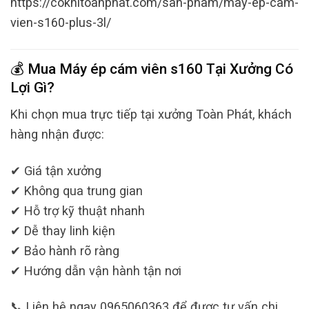
https://cokhitoanphat.com/san-pham/may-ep-cam-
vien-s160-plus-3l/
💰 Mua Máy ép cám viên s160 Tại Xưởng Có
Lợi Gì?
Khi chọn mua trực tiếp tại xưởng Toàn Phát, khách
hàng nhận được:
✔ Giá tận xưởng
✔ Không qua trung gian
✔ Hỗ trợ kỹ thuật nhanh
✔ Dễ thay linh kiện
✔ Bảo hành rõ ràng
✔ Hướng dẫn vận hành tận nơi
📞 Liên hệ ngay 0965060363 để được tư vấn chi