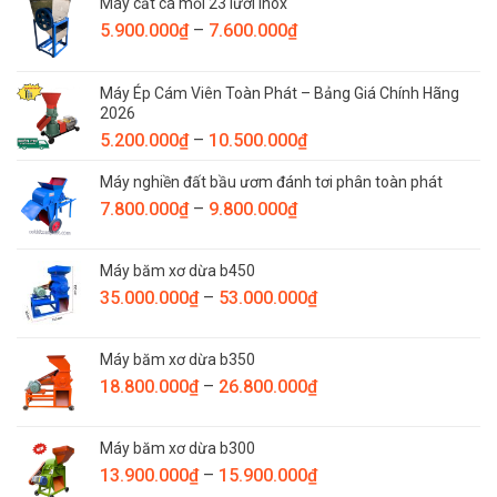
Máy cắt cá mồi 23 lưỡi inox
Khoảng
5.900.000
₫
–
7.600.000
₫
giá:
từ
Máy Ép Cám Viên Toàn Phát – Bảng Giá Chính Hãng
5.900.000₫
2026
đến
Khoảng
5.200.000
₫
–
10.500.000
₫
7.600.000₫
giá:
Máy nghiền đất bầu ươm đánh tơi phân toàn phát
từ
Khoảng
7.800.000
₫
–
9.800.000
₫
5.200.000₫
giá:
đến
từ
10.500.000₫
Máy băm xơ dừa b450
7.800.000₫
Khoảng
35.000.000
₫
–
53.000.000
₫
đến
giá:
9.800.000₫
từ
Máy băm xơ dừa b350
35.000.000₫
Khoảng
18.800.000
₫
–
26.800.000
₫
đến
giá:
53.000.000₫
từ
Máy băm xơ dừa b300
18.800.000₫
Khoảng
13.900.000
₫
–
15.900.000
₫
đến