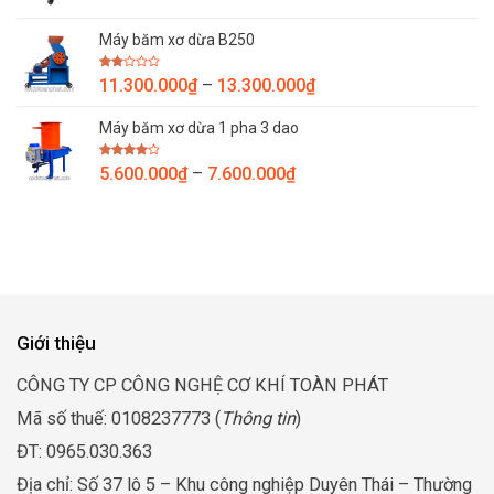
giá:
26.800.000₫
từ
Máy băm xơ dừa B250
13.900.000₫
đến
Được
Khoảng
11.300.000
₫
–
13.300.000
₫
15.900.000₫
xếp
giá:
hạng
2.00
Máy băm xơ dừa 1 pha 3 dao
từ
5
sao
11.300.000₫
Được
Khoảng
5.600.000
₫
–
7.600.000
₫
đến
xếp
giá:
hạng
13.300.000₫
4.00
5
từ
sao
5.600.000₫
đến
7.600.000₫
Giới thiệu
CÔNG TY CP CÔNG NGHỆ CƠ KHÍ TOÀN PHÁT
Mã số thuế: 0108237773 (
Thông tin
)
ĐT: 0965.030.363
Địa chỉ: Số 37 lô 5 – Khu công nghiệp Duyên Thái – Thường