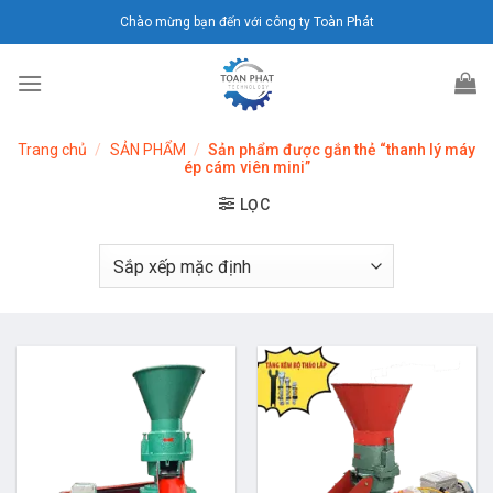
Chuyển
Chào mừng bạn đến với công ty Toàn Phát
đến
nội
dung
Trang chủ
/
SẢN PHẨM
/
Sản phẩm được gắn thẻ “thanh lý máy
ép cám viên mini”
LỌC