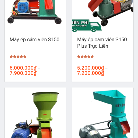
Máy ép cám viên S150
Máy ép cám viên S150
Plus Trục Liền
Được xếp
Được xếp
hạng
5.00
hạng
4.76
6.000.000
₫
5.200.000
₫
–
–
5 sao
5 sao
Khoảng
Khoảng
7.900.000
₫
7.200.000
₫
giá:
giá:
từ
từ
6.000.000₫
5.200.000₫
đến
đến
7.900.000₫
7.200.000₫