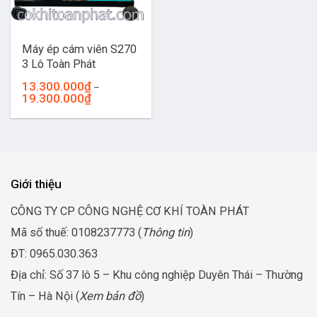
Máy ép cám viên S270
3 Lô Toàn Phát
13.300.000
₫
–
Khoảng
19.300.000
₫
giá:
từ
13.300.000₫
đến
19.300.000₫
Giới thiệu
CÔNG TY CP CÔNG NGHỆ CƠ KHÍ TOÀN PHÁT
Mã số thuế: 0108237773 (
Thông tin
)
ĐT: 0965.030.363
Địa chỉ: Số 37 lô 5 – Khu công nghiệp Duyên Thái – Thường
Tín – Hà Nội (
Xem bản đồ
)