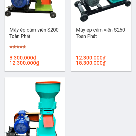
Máy ép cám viên S200
Máy ép cám viên S250
Toàn Phát
Toàn Phát
Được xếp
hạng
4.67
8.300.000
₫
12.300.000
₫
–
–
5 sao
Khoảng
Khoảng
12.300.000
₫
18.300.000
₫
giá:
giá:
từ
từ
8.300.000₫
12.300.000₫
đến
đến
12.300.000₫
18.300.000₫