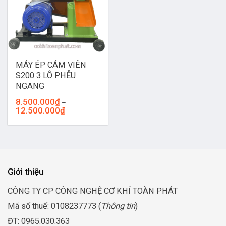
MÁY ÉP CÁM VIÊN
S200 3 LÔ PHỄU
NGANG
8.500.000
₫
–
Khoảng
12.500.000
₫
giá:
từ
8.500.000₫
đến
12.500.000₫
Giới thiệu
CÔNG TY CP CÔNG NGHỆ CƠ KHÍ TOÀN PHÁT
Mã số thuế: 0108237773 (
Thông tin
)
ĐT: 0965.030.363