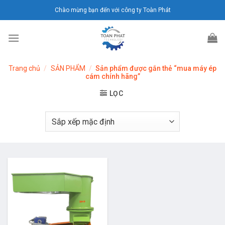
Chuyển
Chào mừng bạn đến với công ty Toàn Phát
đến
nội
dung
Trang chủ
/
SẢN PHẨM
/
Sản phẩm được gắn thẻ “mua máy ép
cám chính hãng”
LỌC