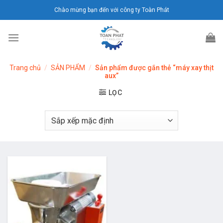
Chuyển
Chào mừng bạn đến với công ty Toàn Phát
đến
nội
dung
Trang chủ
/
SẢN PHẨM
/
Sản phẩm được gắn thẻ “máy xay thịt
aux”
LỌC