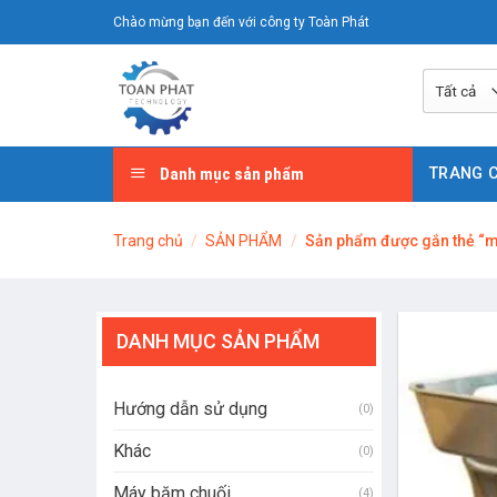
Chuyển
Chào mừng bạn đến với công ty Toàn Phát
đến
nội
dung
Danh mục sản phẩm
TRANG 
Trang chủ
/
SẢN PHẨM
/
Sản phẩm được gắn thẻ “máy
DANH MỤC SẢN PHẨM
Hướng dẫn sử dụng
(0)
Khác
(0)
Máy băm chuối
(4)