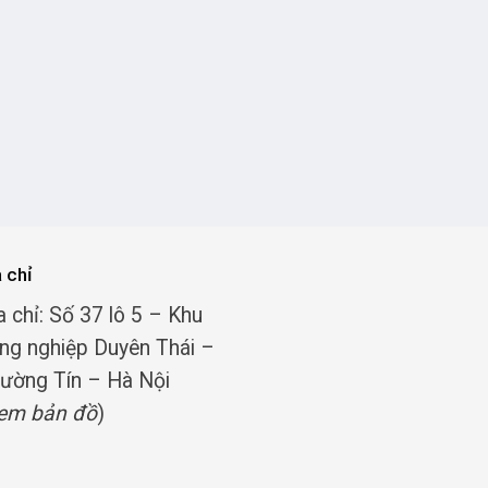
a chỉ
a chỉ: Số 37 lô 5 – Khu
ng nghiệp Duyên Thái –
ường Tín – Hà Nội
em bản đồ
)