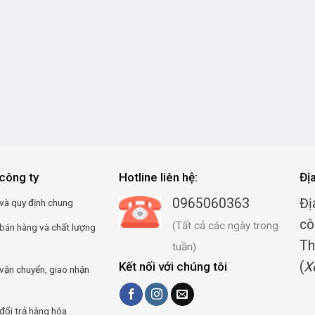
công ty
Hotline liên hệ:
Đị
0965060363
Đị
và quy định chung
cô
(Tất cả các ngày trong
 bán hàng và chất lượng
Th
tuần)
(
X
Kết nối với chúng tôi
vận chuyển, giao nhận
đổi trả hàng hóa