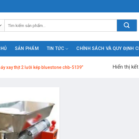
Tìm
kiếm:
CHỦ
SẢN PHẨM
TIN TỨC
CHÍNH SÁCH VÀ QUY ĐỊNH 
Hiển thị kế
 xay thịt 2 lưỡi kép bluestone chb-5139”