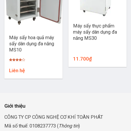
Máy sấy thực phẩm
máy sấy dân dụng đa
Máy sấy hoa quả máy
năng MS30
sấy dân dụng đa năng
MS10
11.700
₫
Được
xếp
Liên hệ
hạng
4.00
5
sao
Giới thiệu
CÔNG TY CP CÔNG NGHỆ CƠ KHÍ TOÀN PHÁT
Mã số thuế: 0108237773 (
Thông tin
)