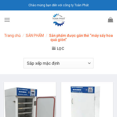
Chuyển
Chào mừng bạn đến với công ty Toàn Phát
đến
nội
dung
Trang chủ
/
SẢN PHẨM
/
Sản phẩm được gắn thẻ “máy sấy hoa
quả giòn”
LỌC