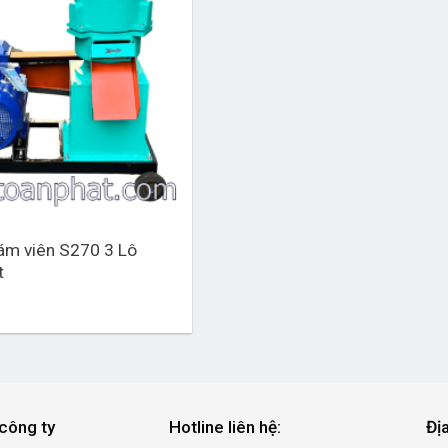
ám viên S270 3 Lô
t
công ty
Hotline liên hệ:
Đị