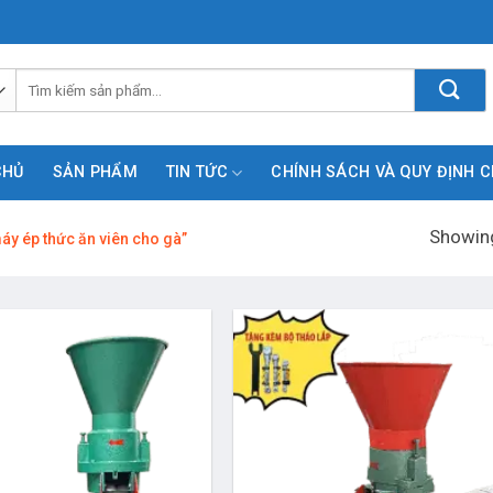
Tìm
kiếm:
CHỦ
SẢN PHẨM
TIN TỨC
CHÍNH SÁCH VÀ QUY ĐỊNH 
Showing
y ép thức ăn viên cho gà”