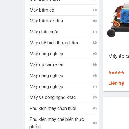
Máy băm cỏ
(4)
Máy băm xơ dừa
(6)
Máy chăn nuôi
(11)
Máy chế biến thực phẩm
(12)
+
Máy công nghiệp
(0)
Máy ép c
Máy ép cám viên
(14)
Máy nông nghiệp
(4)
Được xếp
hạng
5.00
Liên hệ
5 sao
Máy nông nghiệp
(1)
Máy và công nghệ khác
(9)
Phụ kiện máy chăn nuôi
(0)
Phụ kiện máy chế biến thực
(0)
phẩm