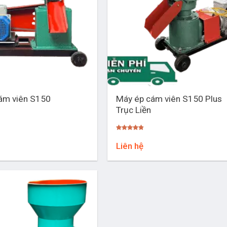
+
Máy ép cám viên S150 Plus
ám viên S150
Trục Liền
Được xếp
hạng
4.76
Liên hệ
5 sao