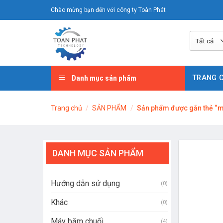
Chuyển
Chào mừng bạn đến với công ty Toàn Phát
đến
nội
dung
Danh mục sản phẩm
TRANG 
Trang chủ
/
SẢN PHẨM
/
Sản phẩm được gắn thẻ “má
DANH MỤC SẢN PHẨM
Hướng dẫn sử dụng
(0)
Khác
(0)
Máy băm chuối
(4)