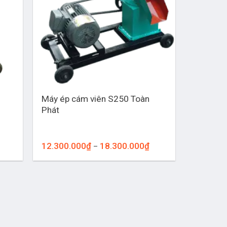
+
Máy ép cám viên S250 Toàn
Phát
oảng
Khoảng
12.300.000
₫
18.300.000
₫
–
:
giá:
từ
300.000₫
12.300.000₫
n
đến
.300.000₫
18.300.000₫