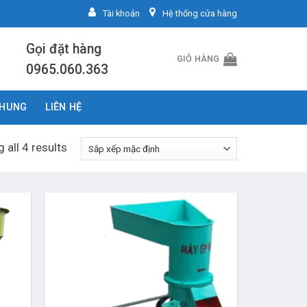
Tài khoản
Hệ thống cửa hàng
Gọi đặt hàng
GIỎ HÀNG
0965.060.363
CHUNG
LIÊN HỆ
 all 4 results