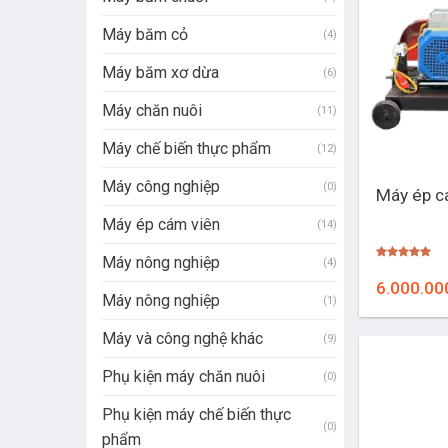
Máy băm cỏ
(4)
Máy băm xơ dừa
(6)
Máy chăn nuôi
(11)
Máy chế biến thực phẩm
(12)
+
Máy công nghiệp
(0)
Máy ép c
Máy ép cám viên
(14)
Máy nông nghiệp
(4)
Được xếp
hạng
5.00
6.000.00
5 sao
Máy nông nghiệp
(1)
Máy và công nghệ khác
(9)
Phụ kiện máy chăn nuôi
(0)
Phụ kiện máy chế biến thực
(0)
phẩm