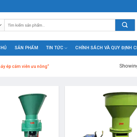
Tìm
kiếm:
CHỦ
SẢN PHẨM
TIN TỨC
CHÍNH SÁCH VÀ QUY ĐỊNH 
Showing
áy ép cám viên ưu nông”