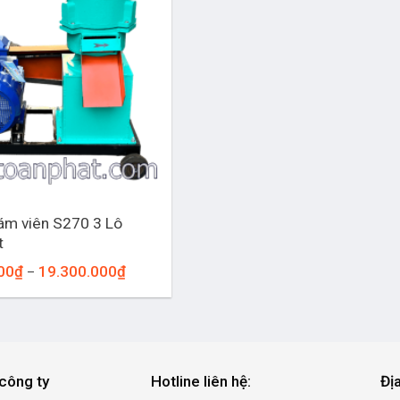
ám viên S270 3 Lô
t
Khoảng
00
₫
19.300.000
₫
–
giá:
từ
13.300.000₫
đến
19.300.000₫
công ty
Hotline liên hệ:
Đị