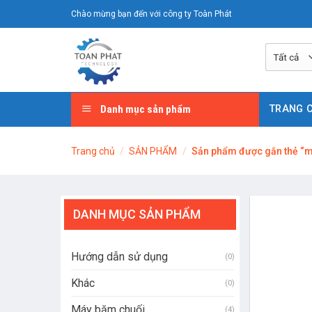
Chuyển
Chào mừng bạn đến với công ty Toàn Phát
đến
nội
dung
Danh mục sản phẩm
TRANG 
Trang chủ
/
SẢN PHẨM
/
Sản phẩm được gắn thẻ “m
DANH MỤC SẢN PHẨM
Hướng dẫn sử dụng
(0)
Khác
(0)
Máy băm chuối
(4)