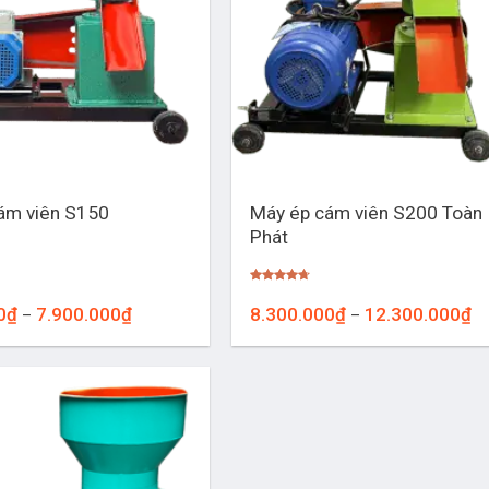
+
Máy ép cám viên S200 Toàn
ám viên S150
Phát
Được xếp
hạng
4.67
Khoảng
Kh
0
₫
7.900.000
₫
8.300.000
₫
12.300.000
₫
–
–
5 sao
giá:
giá
từ
từ
6.000.000₫
8.
đến
đế
7.900.000₫
12