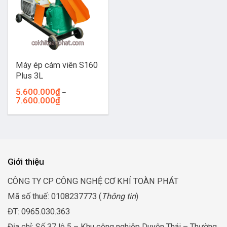
Máy ép cám viên S160
Plus 3L
5.600.000
₫
–
Khoảng
7.600.000
₫
giá:
từ
5.600.000₫
đến
7.600.000₫
Giới thiệu
CÔNG TY CP CÔNG NGHỆ CƠ KHÍ TOÀN PHÁT
Mã số thuế: 0108237773 (
Thông tin
)
ĐT: 0965.030.363
Địa chỉ: Số 37 lô 5 – Khu công nghiệp Duyên Thái – Thường