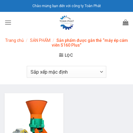
Chuyển
Chào mừng bạn đến với công ty Toàn Phát
đến
nội
dung
Trang chủ
/
SẢN PHẨM
/
Sản phẩm được gắn thẻ “máy ép cám
viên S160 Plus”
LỌC