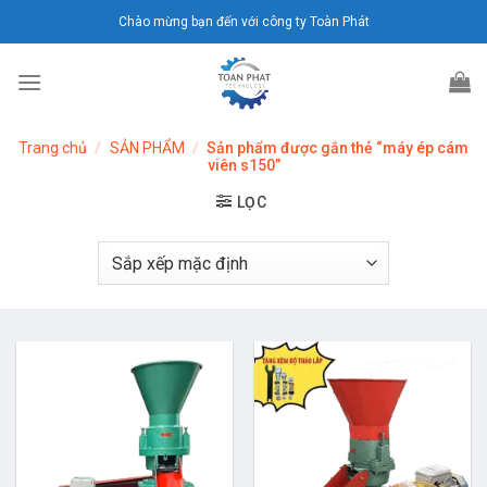
Chuyển
Chào mừng bạn đến với công ty Toàn Phát
đến
nội
dung
Trang chủ
/
SẢN PHẨM
/
Sản phẩm được gắn thẻ “máy ép cám
viên s150”
LỌC