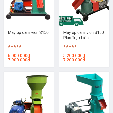
Máy ép cám viên S150
Máy ép cám viên S150
Plus Trục Liền
Được xếp
Được xếp
hạng
5.00
hạng
4.76
6.000.000
₫
5.200.000
₫
–
–
5 sao
5 sao
Khoảng
Khoảng
7.900.000
₫
7.200.000
₫
giá:
giá:
từ
từ
6.000.000₫
5.200.000₫
đến
đến
7.900.000₫
7.200.000₫