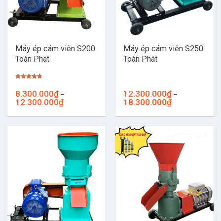
Máy ép cám viên S200
Máy ép cám viên S250
Toàn Phát
Toàn Phát
Được xếp
hạng
4.67
8.300.000
₫
12.300.000
₫
–
–
5 sao
Khoảng
Khoảng
12.300.000
₫
18.300.000
₫
giá:
giá:
từ
từ
8.300.000₫
12.300.000₫
đến
đến
12.300.000₫
18.300.000₫