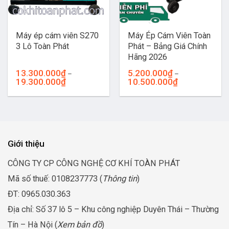
Máy ép cám viên S270
Máy Ép Cám Viên Toàn
3 Lô Toàn Phát
Phát – Bảng Giá Chính
Hãng 2026
13.300.000
₫
5.200.000
₫
–
–
Khoảng
Khoảng
19.300.000
₫
10.500.000
₫
giá:
giá:
từ
từ
13.300.000₫
5.200.000₫
đến
đến
19.300.000₫
10.500.000₫
Giới thiệu
CÔNG TY CP CÔNG NGHỆ CƠ KHÍ TOÀN PHÁT
Mã số thuế: 0108237773 (
Thông tin
)
ĐT: 0965.030.363
Địa chỉ: Số 37 lô 5 – Khu công nghiệp Duyên Thái – Thường
Tín – Hà Nội (
Xem bản đồ
)