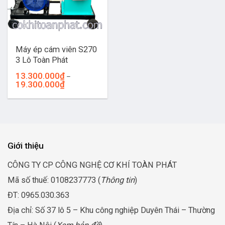
Máy ép cám viên S270
3 Lô Toàn Phát
13.300.000
₫
–
Khoảng
19.300.000
₫
giá:
từ
13.300.000₫
đến
19.300.000₫
Giới thiệu
CÔNG TY CP CÔNG NGHỆ CƠ KHÍ TOÀN PHÁT
Mã số thuế: 0108237773 (
Thông tin
)
ĐT: 0965.030.363
Địa chỉ: Số 37 lô 5 – Khu công nghiệp Duyên Thái – Thường