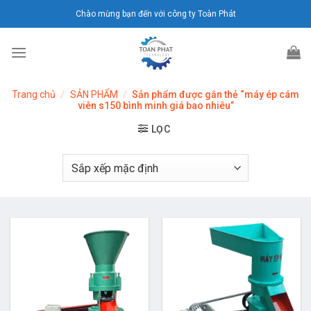
Chuyển
Chào mừng bạn đến với công ty Toàn Phát
đến
nội
dung
Trang chủ
/
SẢN PHẨM
/
Sản phẩm được gắn thẻ “máy ép cám
viên s150 bình minh giá bao nhiêu”
LỌC