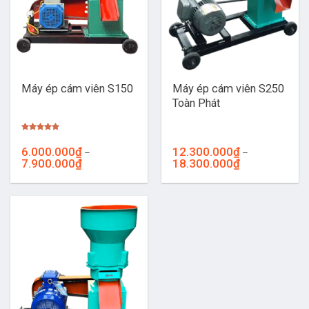
Máy ép cám viên S250
Máy ép cám viên S150
Toàn Phát
Được xếp
hạng
5.00
6.000.000
₫
12.300.000
₫
–
–
5 sao
Khoảng
Khoảng
7.900.000
₫
18.300.000
₫
giá:
giá:
từ
từ
6.000.000₫
12.300.000₫
đến
đến
7.900.000₫
18.300.000₫