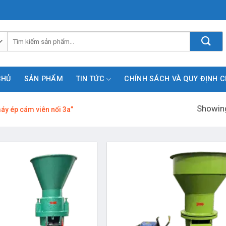
Tìm
kiếm:
CHỦ
SẢN PHẨM
TIN TỨC
CHÍNH SÁCH VÀ QUY ĐỊNH 
Showing
y ép cám viên nổi 3a”