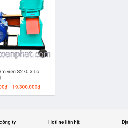
ám viên S270 3 Lô
t
Khoảng
00
₫
19.300.000
₫
–
giá:
từ
13.300.000₫
đến
19.300.000₫
công ty
Hotline liên hệ:
Đị