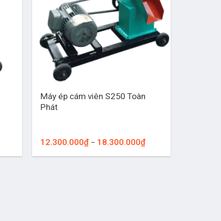
+
Máy ép cám viên S250 Toàn
Phát
oảng
Khoảng
12.300.000
₫
18.300.000
₫
–
:
giá:
từ
300.000₫
12.300.000₫
n
đến
.300.000₫
18.300.000₫