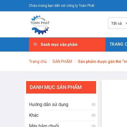
Chuyển
Chào mừng bạn đến với công ty Toàn Phát
đến
nội
dung
Danh mục sản phẩm
TRANG 
Trang chủ
/
SẢN PHẨM
/
Sản phẩm được gắn thẻ “má
DANH MỤC SẢN PHẨM
Hướng dẫn sử dụng
(0)
Khác
(0)
Máy băm chuối
(4)