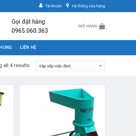
Tài khoản
Hệ thống cửa hàng
Gọi đặt hàng
GIỎ HÀNG
0965.060.363
CHUNG
LIÊN HỆ
 all 4 results