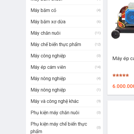
Máy băm cỏ
(4)
Máy băm xơ dừa
(6)
Máy chăn nuôi
(11)
Máy chế biến thực phẩm
(12)
+
Máy công nghiệp
(0)
Máy ép c
Máy ép cám viên
(14)
Máy nông nghiệp
(4)
Được xếp
hạng
5.00
6.000.00
5 sao
Máy nông nghiệp
(1)
Máy và công nghệ khác
(9)
Phụ kiện máy chăn nuôi
(0)
Phụ kiện máy chế biến thực
(0)
phẩm