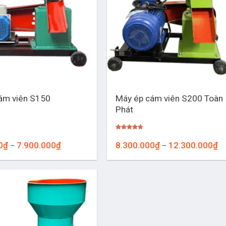
+
Máy ép cám viên S200 Toàn
ám viên S150
Phát
Được xếp
hạng
4.67
Khoảng
Kh
0
₫
7.900.000
₫
8.300.000
₫
12.300.000
₫
–
–
5 sao
giá:
giá
từ
từ
6.000.000₫
8.
đến
đế
7.900.000₫
12