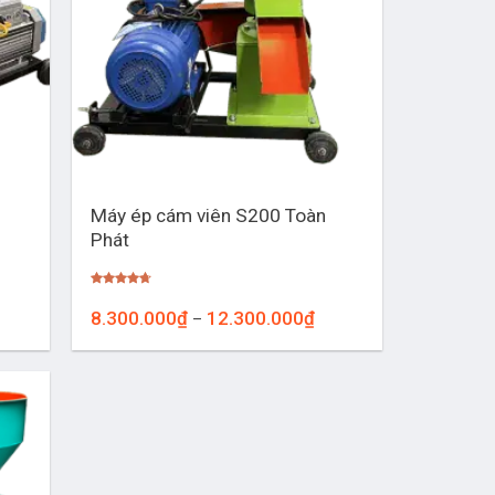
+
Máy ép cám viên S200 Toàn
Phát
Được xếp
hạng
4.67
ảng
Khoảng
8.300.000
₫
12.300.000
₫
–
5 sao
giá:
từ
00.000₫
8.300.000₫
đến
00.000₫
12.300.000₫