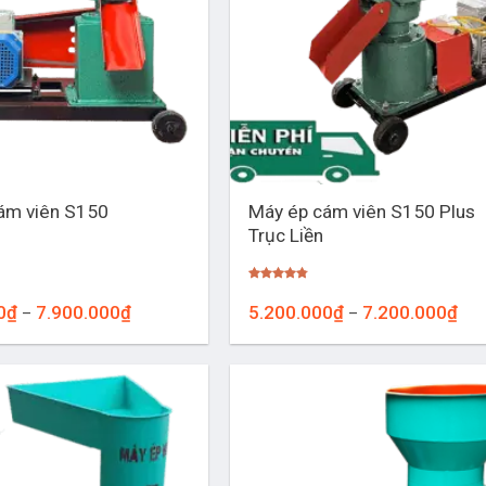
+
Máy ép cám viên S150 Plus
ám viên S150
Trục Liền
Được xếp
hạng
4.76
Khoảng
Kho
0
₫
7.900.000
₫
5.200.000
₫
7.200.000
₫
–
–
5 sao
giá:
giá:
từ
từ
6.000.000₫
5.2
đến
đến
7.900.000₫
7.2