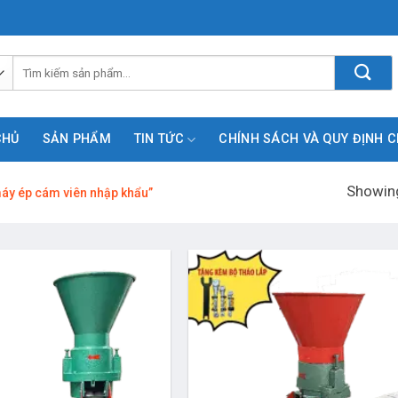
Tìm
kiếm:
CHỦ
SẢN PHẨM
TIN TỨC
CHÍNH SÁCH VÀ QUY ĐỊNH 
Showing
áy ép cám viên nhập khẩu”