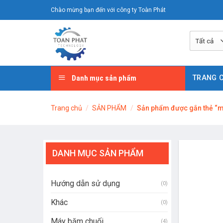
Chuyển
Chào mừng bạn đến với công ty Toàn Phát
đến
nội
dung
Danh mục sản phẩm
TRANG 
Trang chủ
/
SẢN PHẨM
/
Sản phẩm được gắn thẻ “m
DANH MỤC SẢN PHẨM
Hướng dẫn sử dụng
(0)
Khác
(0)
Máy băm chuối
(4)