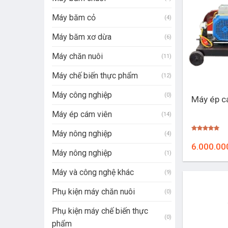
Máy băm cỏ
(4)
Máy băm xơ dừa
(6)
Máy chăn nuôi
(11)
Máy chế biến thực phẩm
(12)
+
Máy công nghiệp
(0)
Máy ép c
Máy ép cám viên
(14)
Máy nông nghiệp
(4)
Được xếp
hạng
5.00
6.000.00
5 sao
Máy nông nghiệp
(1)
Máy và công nghệ khác
(9)
Phụ kiện máy chăn nuôi
(0)
Phụ kiện máy chế biến thực
(0)
phẩm