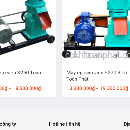
+
ám viên S250 Toàn
Máy ép cám viên S270 3 Lô
Toàn Phát
Khoảng
00
₫
18.300.000
₫
13.300.000
₫
19.300.000
₫
–
–
giá:
g
từ
12.300.000₫
đến
18.300.000₫
công ty
Hotline liên hệ:
Đị