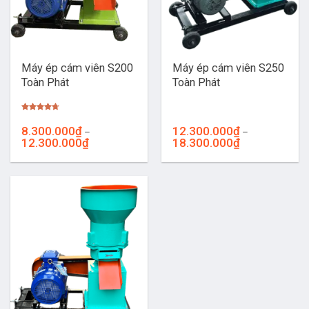
Máy ép cám viên S200
Máy ép cám viên S250
Toàn Phát
Toàn Phát
Được xếp
hạng
4.67
8.300.000
₫
12.300.000
₫
–
–
5 sao
Khoảng
Khoảng
12.300.000
₫
18.300.000
₫
giá:
giá:
từ
từ
8.300.000₫
12.300.000₫
đến
đến
12.300.000₫
18.300.000₫