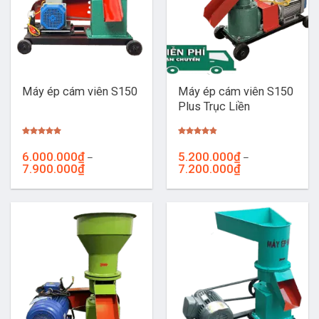
Máy ép cám viên S150
Máy ép cám viên S150
Plus Trục Liền
Được xếp
Được xếp
hạng
5.00
hạng
4.76
6.000.000
₫
5.200.000
₫
–
–
5 sao
5 sao
Khoảng
Khoảng
7.900.000
₫
7.200.000
₫
giá:
giá:
từ
từ
6.000.000₫
5.200.000₫
đến
đến
7.900.000₫
7.200.000₫