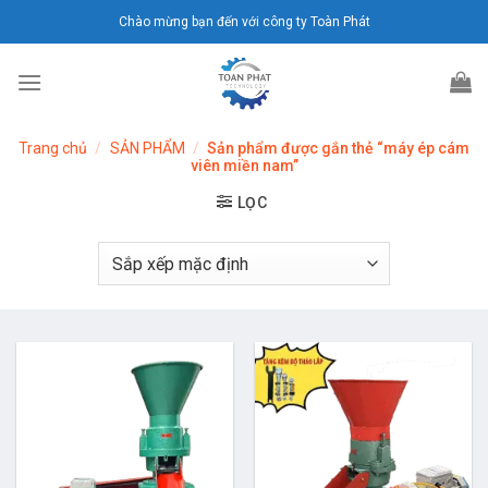
Chuyển
Chào mừng bạn đến với công ty Toàn Phát
đến
nội
dung
Trang chủ
/
SẢN PHẨM
/
Sản phẩm được gắn thẻ “máy ép cám
viên miền nam”
LỌC