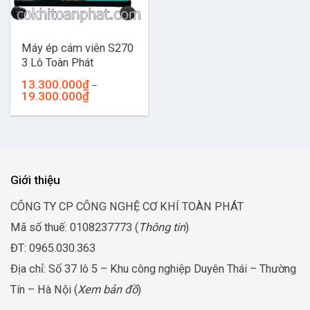
Máy ép cám viên S270
3 Lô Toàn Phát
13.300.000
₫
–
Khoảng
19.300.000
₫
giá:
từ
13.300.000₫
đến
19.300.000₫
Giới thiệu
CÔNG TY CP CÔNG NGHỆ CƠ KHÍ TOÀN PHÁT
Mã số thuế: 0108237773 (
Thông tin
)
ĐT: 0965.030.363
Địa chỉ: Số 37 lô 5 – Khu công nghiệp Duyên Thái – Thường
Tín – Hà Nội (
Xem bản đồ
)