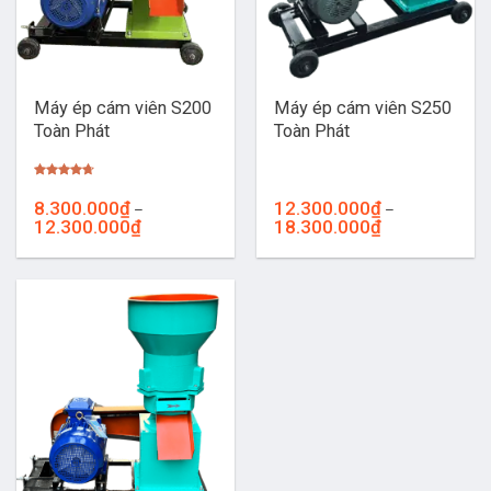
Máy ép cám viên S200
Máy ép cám viên S250
Toàn Phát
Toàn Phát
Được xếp
hạng
4.67
8.300.000
₫
12.300.000
₫
–
–
5 sao
Khoảng
Khoảng
12.300.000
₫
18.300.000
₫
giá:
giá:
từ
từ
8.300.000₫
12.300.000₫
đến
đến
12.300.000₫
18.300.000₫