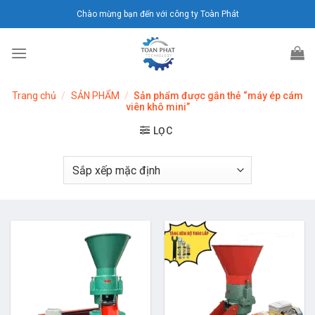
Chuyển
Chào mừng bạn đến với công ty Toàn Phát
đến
nội
dung
Trang chủ
/
SẢN PHẨM
/
Sản phẩm được gắn thẻ “máy ép cám
viên khô mini”
LỌC