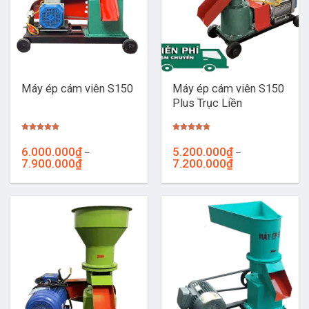
Máy ép cám viên S150
Máy ép cám viên S150
Plus Trục Liền
Được xếp
Được xếp
hạng
5.00
hạng
4.76
6.000.000
₫
5.200.000
₫
–
–
5 sao
5 sao
Khoảng
Khoảng
7.900.000
₫
7.200.000
₫
giá:
giá:
từ
từ
6.000.000₫
5.200.000₫
đến
đến
7.900.000₫
7.200.000₫