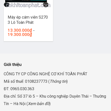
Máy ép cám viên S270
3 Lô Toàn Phát
13.300.000
₫
–
Khoảng
19.300.000
₫
giá:
từ
13.300.000₫
đến
19.300.000₫
Giới thiệu
CÔNG TY CP CÔNG NGHỆ CƠ KHÍ TOÀN PHÁT
Mã số thuế: 0108237773 (
Thông tin
)
ĐT: 0965.030.363
Địa chỉ: Số 37 lô 5 – Khu công nghiệp Duyên Thái – Thường
Tín – Hà Nội (
Xem bản đồ
)