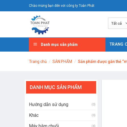
Chuyển
Chào mừng bạn đến với công ty Toàn Phát
đến
nội
dung
Danh mục sản phẩm
TRANG 
Trang chủ
/
SẢN PHẨM
/
Sản phẩm được gắn thẻ “má
DANH MỤC SẢN PHẨM
Hướng dẫn sử dụng
(0)
Khác
(0)
Máy băm chuối
(4)