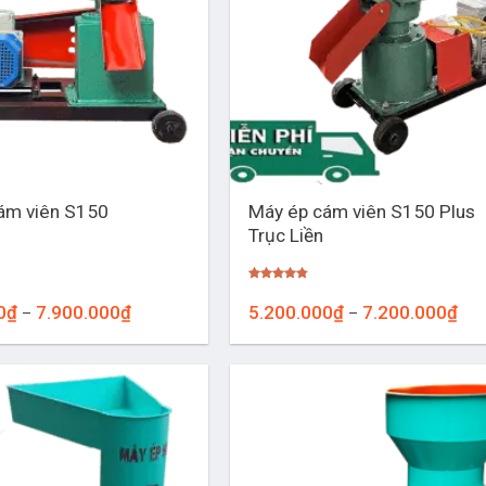
+
Máy ép cám viên S150 Plus
ám viên S150
Trục Liền
Được xếp
hạng
4.76
Khoảng
Kho
0
₫
7.900.000
₫
5.200.000
₫
7.200.000
₫
–
–
5 sao
giá:
giá:
từ
từ
6.000.000₫
5.2
đến
đến
7.900.000₫
7.2