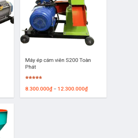
+
Máy ép cám viên S200 Toàn
Phát
Được xếp
hạng
4.67
ảng
Khoảng
8.300.000
₫
12.300.000
₫
–
5 sao
giá:
từ
00.000₫
8.300.000₫
đến
00.000₫
12.300.000₫