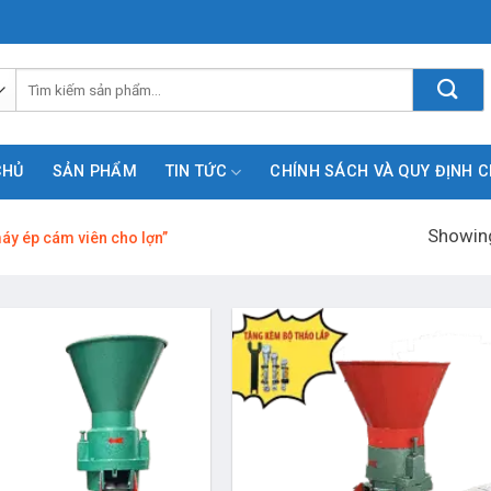
Tìm
kiếm:
CHỦ
SẢN PHẨM
TIN TỨC
CHÍNH SÁCH VÀ QUY ĐỊNH 
Showing
y ép cám viên cho lợn”