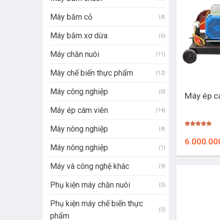
Máy băm cỏ
(4)
Máy băm xơ dừa
(6)
Máy chăn nuôi
(11)
Máy chế biến thực phẩm
(12)
+
Máy công nghiệp
(0)
Máy ép c
Máy ép cám viên
(14)
Máy nông nghiệp
(4)
Được xếp
hạng
5.00
6.000.00
5 sao
Máy nông nghiệp
(1)
Máy và công nghệ khác
(9)
Phụ kiện máy chăn nuôi
(0)
Phụ kiện máy chế biến thực
(0)
phẩm