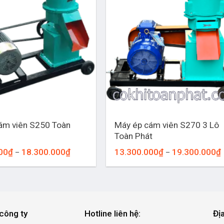
+
ám viên S250 Toàn
Máy ép cám viên S270 3 Lô
Toàn Phát
Khoảng
00
₫
18.300.000
₫
13.300.000
₫
19.300.000
₫
–
–
giá:
g
từ
12.300.000₫
đến
18.300.000₫
công ty
Hotline liên hệ:
Đị