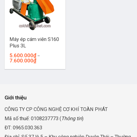
Máy ép cám viên S160
Plus 3L
5.600.000
₫
–
Khoảng
7.600.000
₫
giá:
từ
5.600.000₫
đến
7.600.000₫
Giới thiệu
CÔNG TY CP CÔNG NGHỆ CƠ KHÍ TOÀN PHÁT
Mã số thuế: 0108237773 (
Thông tin
)
ĐT: 0965.030.363
Địa chỉ: Số 37 lô 5 – Khu công nghiệp Duyên Thái – Thường