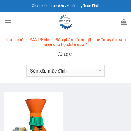
Chuyển
Chào mừng bạn đến với công ty Toàn Phát
đến
nội
dung
Trang chủ
/
SẢN PHẨM
/
Sản phẩm được gắn thẻ “máy ép cám
viên cho hộ chăn nuôi”
LỌC