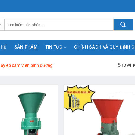
Tìm
kiếm:
CHỦ
SẢN PHẨM
TIN TỨC
CHÍNH SÁCH VÀ QUY ĐỊNH 
Showing
áy ép cám viên bình dương”