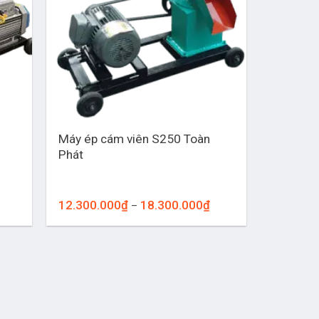
+
Máy ép cám viên S250 Toàn
Phát
ảng
Khoảng
12.300.000
₫
18.300.000
₫
–
giá:
từ
00.000₫
12.300.000₫
đến
00.000₫
18.300.000₫