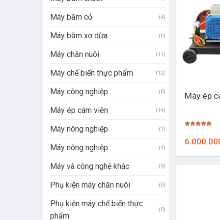
Máy băm cỏ
(4)
Máy băm xơ dừa
(6)
Máy chăn nuôi
(11)
Máy chế biến thực phẩm
(12)
+
Máy công nghiệp
(0)
Máy ép c
Máy ép cám viên
(14)
Máy nông nghiệp
(1)
Được xếp
hạng
5.00
6.000.00
5 sao
Máy nông nghiệp
(4)
Máy và công nghệ khác
(9)
Phụ kiện máy chăn nuôi
(0)
Phụ kiện máy chế biến thực
(0)
phẩm