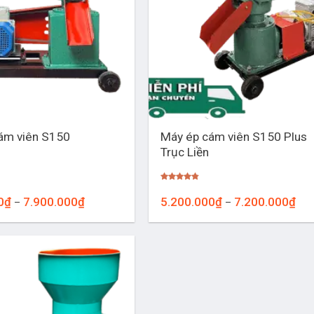
+
Máy ép cám viên S150 Plus
ám viên S150
Trục Liền
Được xếp
hạng
4.76
Khoảng
Kho
0
₫
7.900.000
₫
5.200.000
₫
7.200.000
₫
–
–
5 sao
giá:
giá:
từ
từ
6.000.000₫
5.2
đến
đến
7.900.000₫
7.2