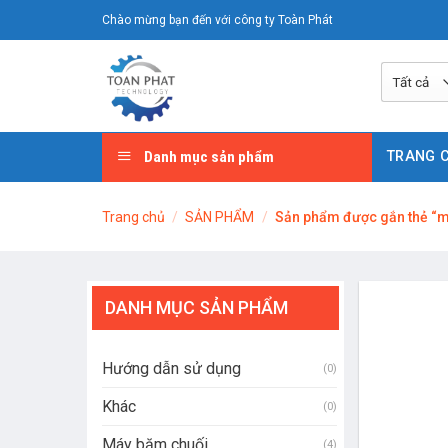
Chuyển
Chào mừng bạn đến với công ty Toàn Phát
đến
nội
dung
Danh mục sản phẩm
TRANG 
Trang chủ
/
SẢN PHẨM
/
Sản phẩm được gắn thẻ “m
DANH MỤC SẢN PHẨM
Hướng dẫn sử dụng
(0)
Khác
(0)
Máy băm chuối
(4)