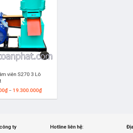
ám viên S270 3 Lô
t
Khoảng
00
₫
19.300.000
₫
–
giá:
từ
13.300.000₫
đến
19.300.000₫
công ty
Hotline liên hệ:
Đị