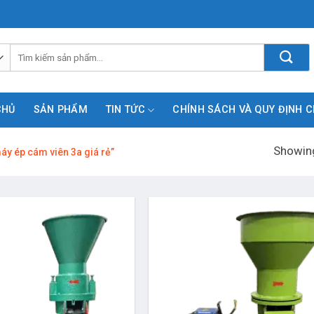
Tìm
kiếm:
CHỦ
SẢN PHẨM
TIN TỨC
CHÍNH SÁCH VÀ QUY ĐỊNH 
Showing
y ép cám viên 3a giá rẻ”