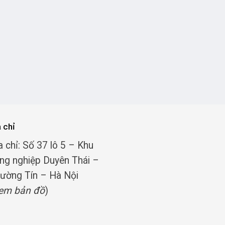
a chỉ
a chỉ: Số 37 lô 5 – Khu
ng nghiệp Duyên Thái –
ường Tín – Hà Nội
em bản đồ
)