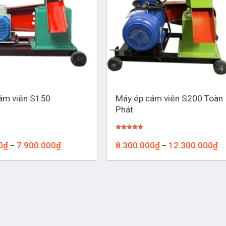
+
Máy ép cám viên S200 Toàn
ám viên S150
Phát
Được xếp
hạng
4.67
Khoảng
Kh
0
₫
7.900.000
₫
8.300.000
₫
12.300.000
₫
–
–
5 sao
giá:
giá
từ
từ
6.000.000₫
8.
đến
đế
7.900.000₫
12