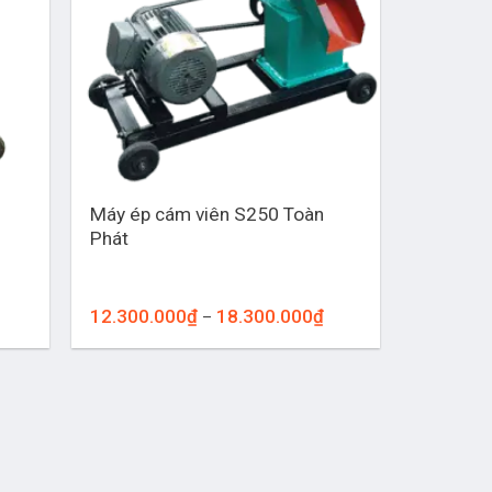
+
Máy ép cám viên S250 Toàn
Phát
oảng
Khoảng
12.300.000
₫
18.300.000
₫
–
:
giá:
từ
300.000₫
12.300.000₫
n
đến
.300.000₫
18.300.000₫