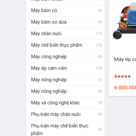
Máy băm cỏ
(4)
Máy băm xơ dừa
(6)
Máy chăn nuôi
(11)
Máy chế biến thực phẩm
(12)
+
Máy công nghiệp
(0)
Máy ép c
Máy ép cám viên
(14)
Máy nông nghiệp
(1)
Được xếp
hạng
5.00
6.000.00
5 sao
Máy nông nghiệp
(4)
Máy và công nghệ khác
(9)
Phụ kiện máy chăn nuôi
(0)
Phụ kiện máy chế biến thực
(0)
phẩm