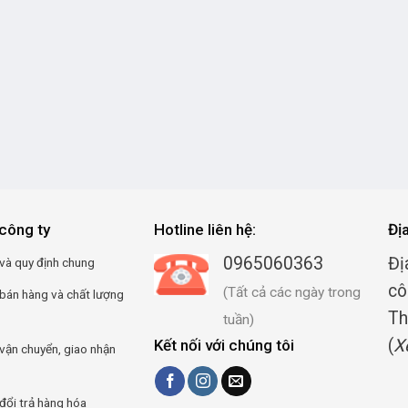
công ty
Hotline liên hệ:
Đị
0965060363
Đị
và quy định chung
cô
(Tất cả các ngày trong
 bán hàng và chất lượng
Th
tuần)
(
X
Kết nối với chúng tôi
vận chuyển, giao nhận
đổi trả hàng hóa