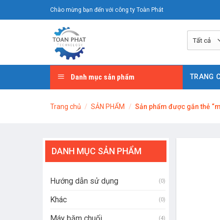
Chuyển
Chào mừng bạn đến với công ty Toàn Phát
đến
nội
dung
Danh mục sản phẩm
TRANG 
Trang chủ
/
SẢN PHẨM
/
Sản phẩm được gắn thẻ “má
DANH MỤC SẢN PHẨM
Hướng dẫn sử dụng
(0)
Khác
(0)
Máy băm chuối
(4)