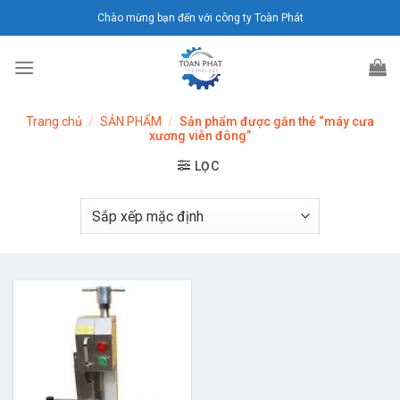
Chuyển
Chào mừng bạn đến với công ty Toàn Phát
đến
nội
dung
Trang chủ
/
SẢN PHẨM
/
Sản phẩm được gắn thẻ “máy cưa
xương viễn đông”
LỌC