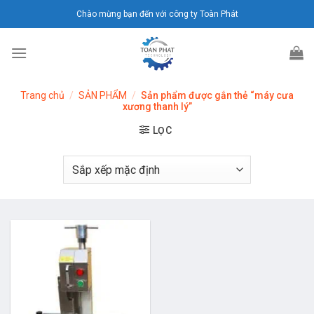
Chuyển
Chào mừng bạn đến với công ty Toàn Phát
đến
nội
dung
Trang chủ
/
SẢN PHẨM
/
Sản phẩm được gắn thẻ “máy cưa
xương thanh lý”
LỌC