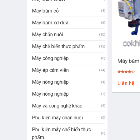
Máy băm cỏ
(4)
Máy băm xơ dừa
(6)
Máy chăn nuôi
(10)
Máy chế biến thực phẩm
(12)
+
Máy công nghiệp
(0)
Máy băm 
Máy ép cám viên
(14)
Được
xếp hạng
Máy nông nghiệp
(4)
Liên hệ
4.25
5
sao
Máy nông nghiệp
(1)
Máy và công nghệ khác
(9)
Phụ kiện máy chăn nuôi
(0)
Phụ kiện máy chế biến thực
(0)
phẩm