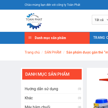
Chuyển
Chào mừng bạn đến với công ty Toàn Phát
đến
nội
dung
Danh mục sản phẩm
TRANG 
Trang chủ
/
SẢN PHẨM
/
Sản phẩm được gắn thẻ “má
DANH MỤC SẢN PHẨM
Hướng dẫn sử dụng
(0)
Khác
(0)
Máy băm chuối
(4)