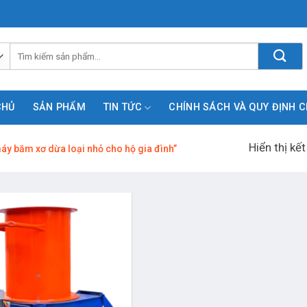
Tìm
kiếm:
CHỦ
SẢN PHẨM
TIN TỨC
CHÍNH SÁCH VÀ QUY ĐỊNH 
Hiển thị kế
y băm xơ dừa loại nhỏ cho hộ gia đình”