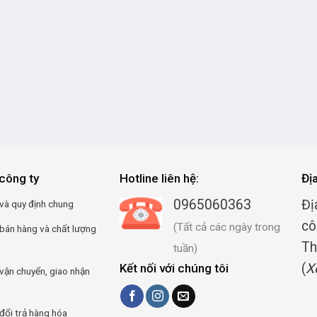
công ty
Hotline liên hệ:
Đị
0965060363
Đị
và quy định chung
cô
(Tất cả các ngày trong
 bán hàng và chất lượng
Th
tuần)
(
X
Kết nối với chúng tôi
vận chuyển, giao nhận
đổi trả hàng hóa