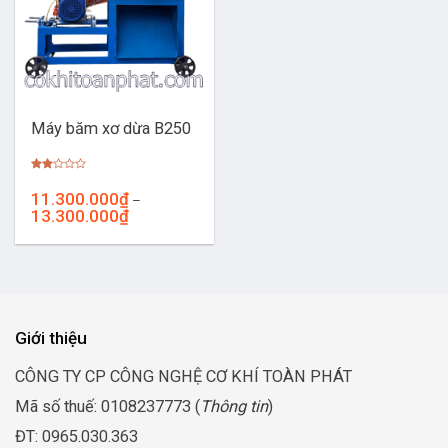
Máy băm xơ dừa B250
Được
xếp
11.300.000
₫
–
hạng
Khoảng
13.300.000
₫
2.00
5
giá:
sao
từ
11.300.000₫
đến
13.300.000₫
Giới thiệu
CÔNG TY CP CÔNG NGHỆ CƠ KHÍ TOÀN PHÁT
Mã số thuế: 0108237773 (
Thông tin
)
ĐT: 0965.030.363