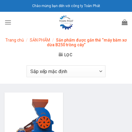
Chuyển
Chào mừng bạn đến với công ty Toàn Phát
đến
nội
dung
Trang chủ
/
SẢN PHẨM
/
Sản phẩm được gắn thẻ “máy băm xơ
dừa B250 trồng cây”
LỌC