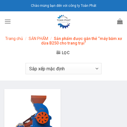
Chuyển
Chào mừng bạn đến với công ty Toàn Phát
đến
nội
dung
Trang chủ
/
SẢN PHẨM
/
Sản phẩm được gắn thẻ “máy băm xơ
dừa B250 cho trang trại”
LỌC