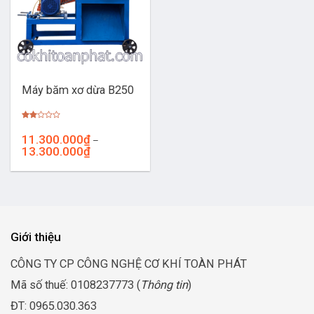
Máy băm xơ dừa B250
Được
xếp
11.300.000
₫
–
hạng
Khoảng
13.300.000
₫
2.00
5
giá:
sao
từ
11.300.000₫
đến
13.300.000₫
Giới thiệu
CÔNG TY CP CÔNG NGHỆ CƠ KHÍ TOÀN PHÁT
Mã số thuế: 0108237773 (
Thông tin
)
ĐT: 0965.030.363