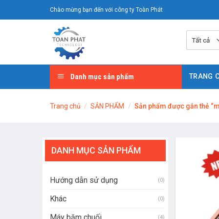
Chuyển
Chào mừng bạn đến với công ty Toàn Phát
đến
nội
dung
Danh mục sản phẩm
TRANG 
Trang chủ
/
SẢN PHẨM
/
Sản phẩm được gắn thẻ “m
DANH MỤC SẢN PHẨM
Hướng dẫn sử dụng
(0)
Khác
(0)
Máy băm chuối
(4)