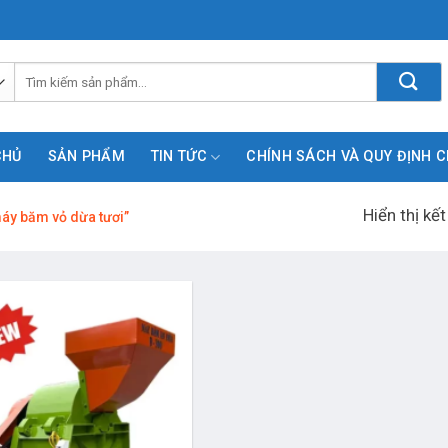
Tìm
kiếm:
CHỦ
SẢN PHẨM
TIN TỨC
CHÍNH SÁCH VÀ QUY ĐỊNH 
Hiển thị kế
áy băm vỏ dừa tươi”