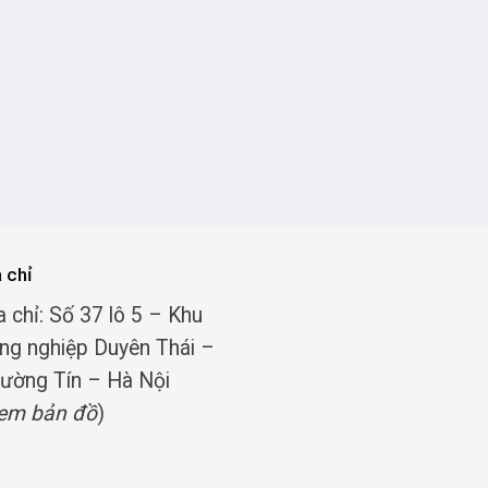
a chỉ
a chỉ: Số 37 lô 5 – Khu
ng nghiệp Duyên Thái –
ường Tín – Hà Nội
em bản đồ
)