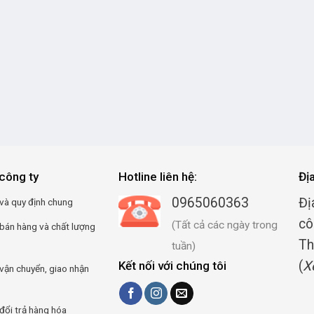
công ty
Hotline liên hệ:
Đị
0965060363
Đị
và quy định chung
cô
(Tất cả các ngày trong
 bán hàng và chất lượng
Th
tuần)
(
X
Kết nối với chúng tôi
vận chuyển, giao nhận
đổi trả hàng hóa