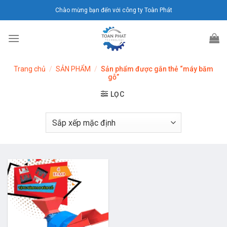
Chuyển
Chào mừng bạn đến với công ty Toàn Phát
đến
nội
dung
Trang chủ
/
SẢN PHẨM
/
Sản phẩm được gắn thẻ “máy băm
gỗ”
LỌC