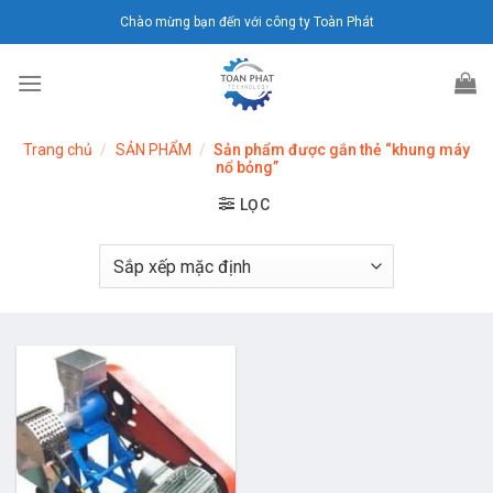
Chuyển
Chào mừng bạn đến với công ty Toàn Phát
đến
nội
dung
Trang chủ
/
SẢN PHẨM
/
Sản phẩm được gắn thẻ “khung máy
nổ bỏng”
LỌC