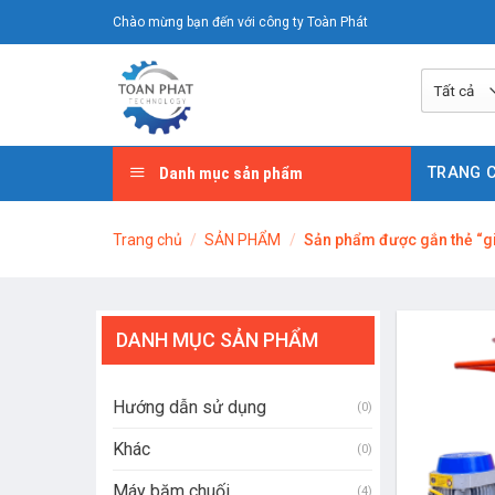
Chuyển
Chào mừng bạn đến với công ty Toàn Phát
đến
nội
dung
Danh mục sản phẩm
TRANG 
Trang chủ
/
SẢN PHẨM
/
Sản phẩm được gắn thẻ “g
DANH MỤC SẢN PHẨM
Hướng dẫn sử dụng
(0)
Khác
(0)
Máy băm chuối
(4)