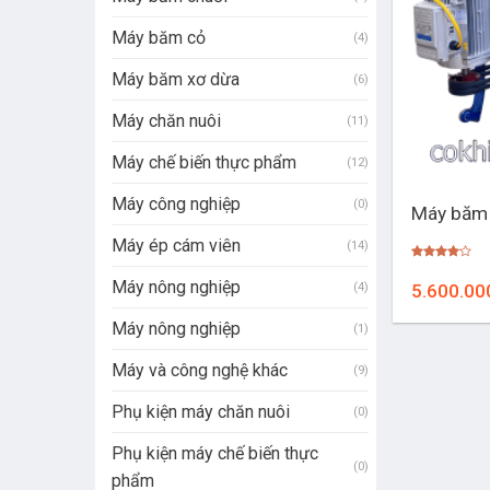
Máy băm cỏ
(4)
Máy băm xơ dừa
(6)
Máy chăn nuôi
(11)
Máy chế biến thực phẩm
(12)
+
Máy công nghiệp
(0)
Máy băm 
Máy ép cám viên
(14)
Được
xếp
Máy nông nghiệp
(4)
5.600.00
hạng
4.00
5
sao
Máy nông nghiệp
(1)
Máy và công nghệ khác
(9)
Phụ kiện máy chăn nuôi
(0)
Phụ kiện máy chế biến thực
(0)
phẩm