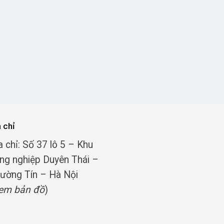
a chỉ
a chỉ: Số 37 lô 5 – Khu
ng nghiệp Duyên Thái –
ường Tín – Hà Nội
em bản đồ
)