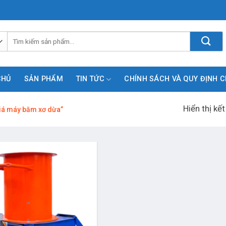
Tìm
kiếm:
CHỦ
SẢN PHẨM
TIN TỨC
CHÍNH SÁCH VÀ QUY ĐỊNH 
Hiển thị kế
iá máy băm xơ dừa”