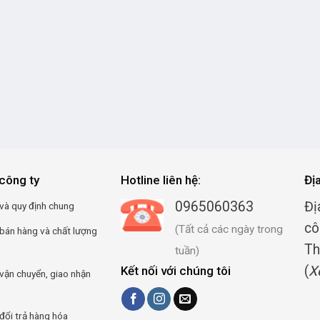
công ty
Hotline liên hệ:
Đị
0965060363
Đị
và quy định chung
cô
(Tất cả các ngày trong
 bán hàng và chất lượng
Th
tuần)
(
X
Kết nối với chúng tôi
vận chuyển, giao nhận
đổi trả hàng hóa