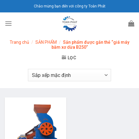
Chuyển
Chào mừng bạn đến với công ty Toàn Phát
đến
nội
dung
Trang chủ
/
SẢN PHẨM
/
Sản phẩm được gắn thẻ “giá máy
băm xơ dừa B250”
LỌC