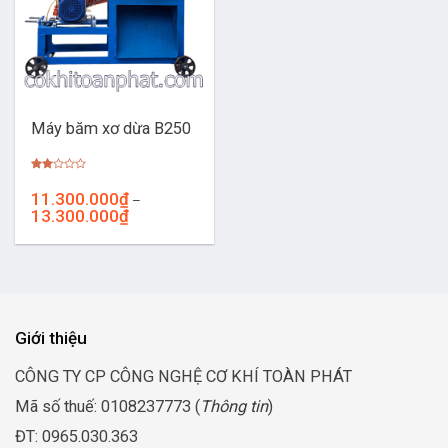
Máy băm xơ dừa B250
Được
xếp
11.300.000
₫
–
hạng
Khoảng
13.300.000
₫
2.00
5
giá:
sao
từ
11.300.000₫
đến
13.300.000₫
Giới thiệu
CÔNG TY CP CÔNG NGHỆ CƠ KHÍ TOÀN PHÁT
Mã số thuế: 0108237773 (
Thông tin
)
ĐT: 0965.030.363