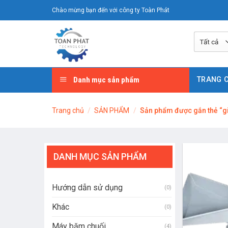
Chuyển
Chào mừng bạn đến với công ty Toàn Phát
đến
nội
dung
Danh mục sản phẩm
TRANG 
Trang chủ
/
SẢN PHẨM
/
Sản phẩm được gắn thẻ “gi
DANH MỤC SẢN PHẨM
Hướng dẫn sử dụng
(0)
Khác
(0)
Máy băm chuối
(4)