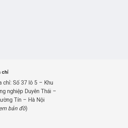
a chỉ
a chỉ: Số 37 lô 5 – Khu
ng nghiệp Duyên Thái –
ường Tín – Hà Nội
em bản đồ
)