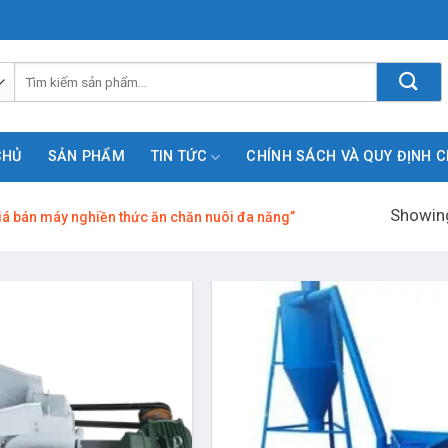
Tìm
kiếm:
CHỦ
SẢN PHẨM
TIN TỨC
CHÍNH SÁCH VÀ QUY ĐỊNH 
Showing
á bán máy nghiền thức ăn chăn nuôi đa năng”