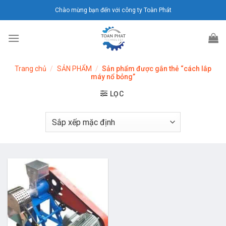
Chuyển
Chào mừng bạn đến với công ty Toàn Phát
đến
nội
dung
Trang chủ
/
SẢN PHẨM
/
Sản phẩm được gắn thẻ “cách lắp
máy nổ bỏng”
LỌC